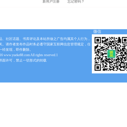
新用户注册
忘记密码？
微信
品、社区话题、书库评论及本站所做之广告均属其个人行为，
关。请作者发布作品时务必遵守国家互联网信息管理规定，任
一经发现，即作删除。
6 www.yueke88.com All rights reserved.1
书面许可，禁止一切形式的转载