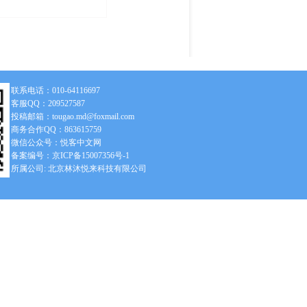
联系电话：010-64116697
客服QQ：209527587
投稿邮箱：tougao.md@foxmail.com
商务合作QQ：863615759
微信公众号：悦客中文网
备案编号：京ICP备15007356号-1
所属公司: 北京林沐悦来科技有限公司