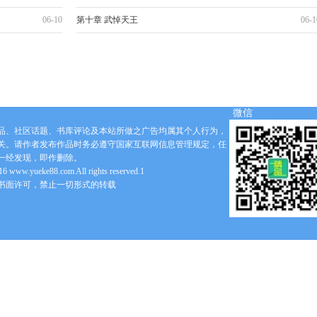
06-10
第十章 武悼天王
06-1
微信
品、社区话题、书库评论及本站所做之广告均属其个人行为，
关。请作者发布作品时务必遵守国家互联网信息管理规定，任
一经发现，即作删除。
6 www.yueke88.com All rights reserved.1
书面许可，禁止一切形式的转载