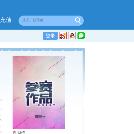
充值
登录
0
0
0
0
冉闵传