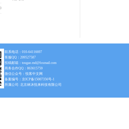
0
联系电话：010-64116697
客服QQ：209527587
投稿邮箱：tougao.md@foxmail.com
商务合作QQ：863615759
微信公众号：悦客中文网
备案编号：京ICP备15007356号-1
所属公司: 北京林沐悦来科技有限公司