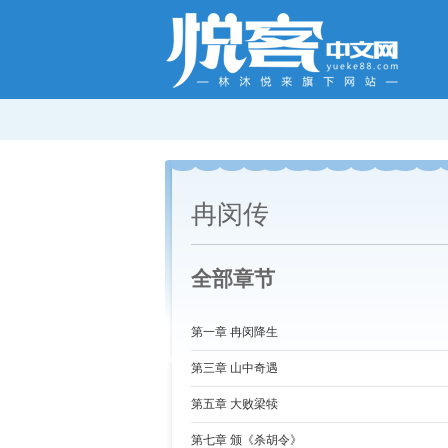
冉闵传
全部章节
第一章 冉闵降生
第三章 山中奇遇
第五章 大败梁犊
第七章 颁《杀胡令》