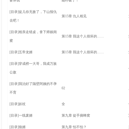
要养我
能呼吸了！
[目录]
徒儿你无敌了，下山报仇
第15章 仇人相见
去吧！
[目录]
相亲走错桌，拿下师娘闺
第15章 我这个人很坏的……
蜜
[目录]
五帝龙婿
第15章 我这个人很坏的……
[目录]
穿成榜一大哥，我成万族
公敌
[目录]
我治好了隔壁阿姨的不孕
02
不育
[目录]
妖杖
全
[目录]
一线废婿
第九章 徒手摘蜂窝
[目录]
狼婿
第九章 怕不怕？