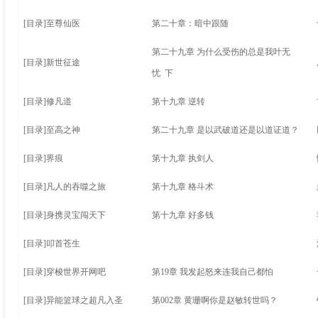
[目录]
至尊仙医
第二十章：暗中跟随
第二十九章 为什么受伤的总是我叶无
[目录]
新世征途
忧 下
[目录]
修凡道
第十九章 逆转
[目录]
至高之神
第二十九章 是以武破道还是以道证道？
[目录]
界痕
第十九章 执剑人
[目录]
凡人的吞噬之旅
第十九章 格斗术
[目录]
身携灵宝闯天下
第十九章 好多钱
[目录]
叩首苍生
[目录]
穿梭世界开网吧
第19章 我发起怒来连我自己都怕
[目录]
异能篮球之超凡入圣
第002章 黄珊啊你是赵敏转世吗？