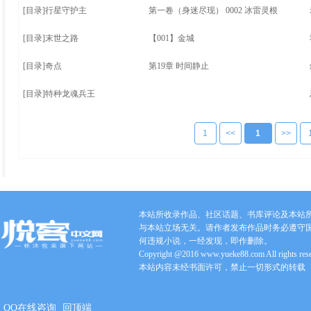
[目录]
行星守护主
第一卷（身迷尽现） 0002 冰雷灵根
[目录]
末世之路
【001】金城
[目录]
奇点
第19章 时间静止
[目录]
特种龙魂兵王
1
<<
1
>>
本站所收录作品、社区话题、书库评论及本站
与本站立场无关。请作者发布作品时务必遵守
何违规小说，一经发现，即作删除。
Copyright @2016 www.yueke88.com All rights res
本站内容未经书面许可，禁止一切形式的转载
QQ在线咨询
回顶端