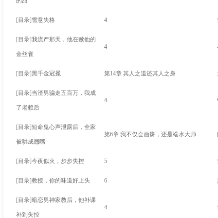
的甜
[目录]
雪意失格
4
[目录]
我流产那天，他在赎他的
4
金丝雀
[目录]
黑千金冠冕
第14章 其人之道还其人之身
[目录]
当渣男骗走五百万，我成
4
了老赖后
[目录]
短命鬼心声泄露后，全家
第6章 我不仅会画饼，还是端水大师
被哄成翘嘴
[目录]
今夜似火，步步失控
5
[目录]
教授，你的味道好上头
6
[目录]
暗恋男神家教后，他补课
4
补到失控