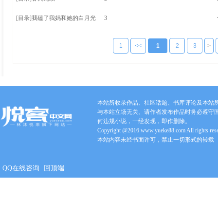
[目录]
我磕了我妈和她的白月光
3
1
<<
1
2
3
>
本站所收录作品、社区话题、书库评论及本站
与本站立场无关。请作者发布作品时务必遵守
何违规小说，一经发现，即作删除。
Copyright @2016 www.yueke88.com All rights res
本站内容未经书面许可，禁止一切形式的转载
QQ在线咨询
回顶端