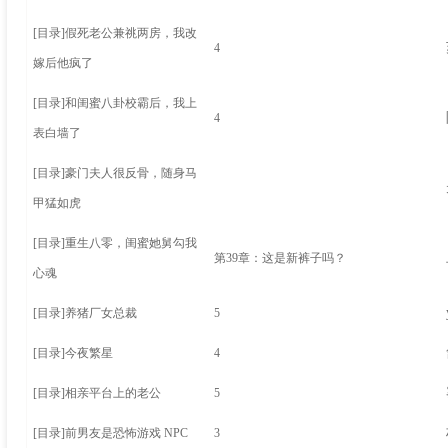
[目录]
假死老公兼祧两房，我改
4
嫁后他疯了
[目录]
和闺蜜八卦校霸后，我上
4
表白墙了
[目录]
豪门夫人很反骨，随身马
甲猛如虎
[目录]
重生八零，闺蜜她舅勾我
第39章：这是新裤子吗？
心魂
[目录]
养猪厂女总裁
5
[目录]
今夜繁星
4
[目录]
相亲平台上的老公
5
[目录]
前男友是恐怖游戏 NPC
3