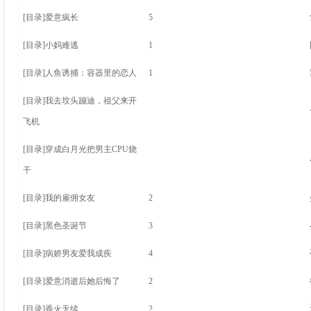
[目录]
爱意疯长
5
[目录]
小妈难逃
1
[目录]
人鱼诱捕：容器里的恋人
1
[目录]
我去坟头蹦迪，祖父来开
飞机
[目录]
穿成白月光把男主CPU烧
干
[目录]
我的雇佣女友
2
[目录]
黑色圣诞节
3
[目录]
病娇男友爱我成疾
4
[目录]
爱意消逝后她后悔了
2
[目录]
香火无续
2