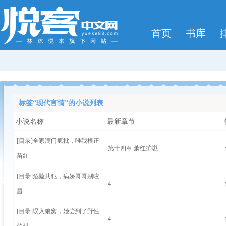
首页
书库
标签“现代言情”的小说列表
小说名称
最新章节
[目录]
全家满门疯批，唯我根正
第十四章 萧红护崽
苗红
[目录]
危险共犯，病娇哥哥别咬
4
唇
[目录]
误入狼窝，她尝到了野性
4