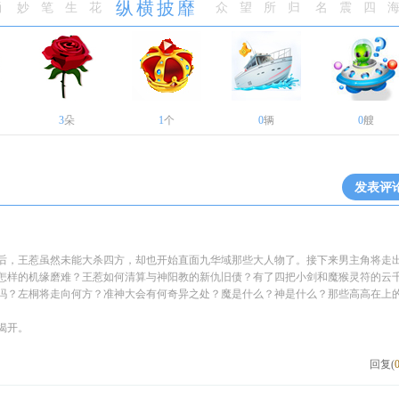
纵横披靡
涌
妙笔生花
众望所归
名震四
3
朵
1
个
0
辆
0
艘
发表评
后，王惹虽然未能大杀四方，却也开始直面九华域那些大人物了。接下来男主角将走
怎样的机缘磨难？王惹如何清算与神阳教的新仇旧债？有了四把小剑和魔猴灵符的云
吗？左桐将走向何方？准神大会有何奇异之处？魔是什么？神是什么？那些高高在上
揭开。
回复(