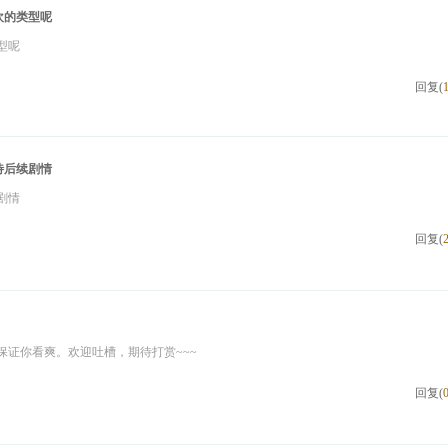
欢的类型呢
型呢
回复(
待后续剧情
剧情
回复(
保证你看爽。欢迎吐槽，期待打赏~~~
回复(