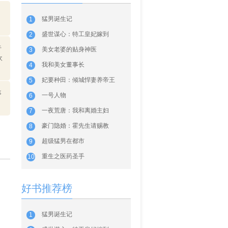
猛男诞生记
1
盛世谋心：特工皇妃嫁到
2
于
美女老婆的贴身神医
3
欢
我和美女董事长
4
妃要种田：倾城悍妻养帝王
5
事
一号人物
6
一夜荒唐：我和离婚主妇
7
豪门隐婚：霍先生请赐教
8
超级猛男在都市
9
重生之医药圣手
10
好书推荐榜
猛男诞生记
1