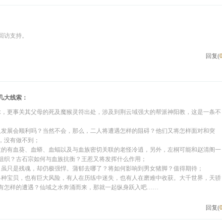
回访支持。
回复(
几大线索：
脉，更事关其父母的死及魔猴灵符出处，涉及到荆云域强大的帮派神阳教，这是一条不
人发展会顺利吗？当然不会，那么，二人将遭遇怎样的阻碍？他们又将怎样面对和突
，没有做不到；
过的有血葵、血蟒、血蝠以及与血族密切关联的老怪冷逍，另外，左桐可能和赵清阁一
组织？古石宗如何与血族抗衡？王惹又将发挥什么作用；
，虽只是残魂，却仍极强悍。蒲郁去哪了？将如何影响到男女猪脚？值得期待；
各种宝贝，也有巨大风险，有人在历练中迷失，也有人在磨难中收获。大千世界，天骄
有怎样的遭遇？仙域之水奔涌而来，那就一起纵身跃入吧……
回复(