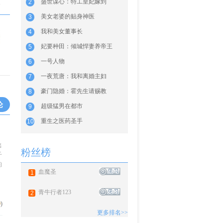
盛世谋心：特工皇妃嫁到
2
海
美女老婆的贴身神医
3
我和美女董事长
4
妃要种田：倾城悍妻养帝王
5
一号人物
6
一夜荒唐：我和离婚主妇
7
豪门隐婚：霍先生请赐教
8
论
超级猛男在都市
9
重生之医药圣手
10
出
粉丝榜
千
的
血魔圣
1
青牛行者123
2
0
)
更多排名>>