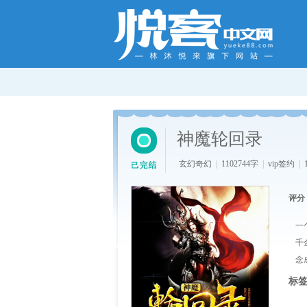
神魔轮回录
玄幻奇幻
|
1102744字
|
vip签约
|
评分
一
千
念
标