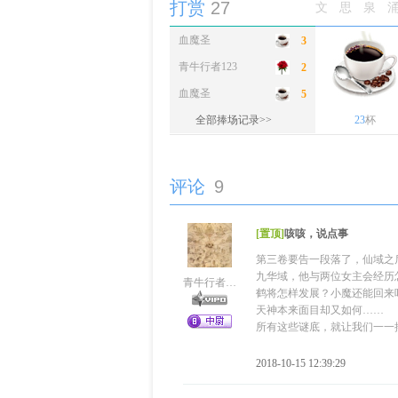
打赏
27
文思泉
血魔圣
3
青牛行者123
2
血魔圣
5
全部捧场记录>>
23
杯
评论
9
[置顶]
咳咳，说点事
第三卷要告一段落了，仙域之
九华域，他与两位女主会经历
青牛行者123
鹤将怎样发展？小魔还能回来
天神本来面目却又如何……
所有这些谜底，就让我们一一
2018-10-15 12:39:29