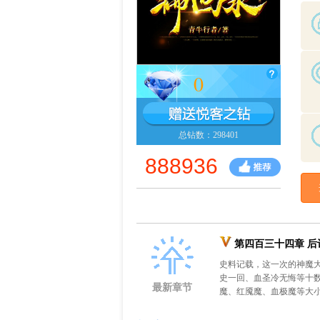
0
总钻数：298401
888936
第四百三十四章 后
史料记载，这一次的神魔
史一回、血圣冷无悔等十
最新章节
魔、红魇魔、血极魔等大小