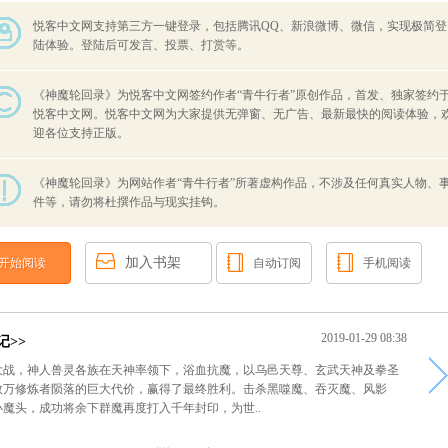
悦客中文网支持第三方一键登录，包括腾讯QQ、新浪微博、微信，实现极简登
陆体验。登陆后可发言、投票、打赏等。
《神魔轮回录》为悦客中文网签约作者“青牛行者”原创作品，首发、独家签约
悦客中文网。悦客中文网为大家提供无弹窗、无广告、最新最快的阅读体验，
迎各位支持正版。
《神魔轮回录》为网站作者“青牛行者”所著虚构作品，不涉及任何真实人物、
件等，请勿将杜撰作品与现实挂钩。
加入书架
开始阅读
自动订阅
手机阅读
2019-01-29 08:38
记>>
大战，神人兽灵各族在天神率领下，浴血抗魔，以乌邑天尊、玄武天神及拳圣
数万修炼者陨落的巨大代价，赢得了最终胜利。击杀黑噬魔、吞灭魔、风影
魔头，成功将余下群魔再度打入千年封印，为世..