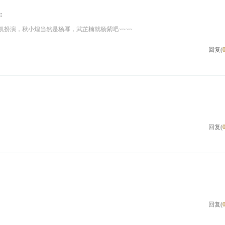
：
凯扮演，秋小煌当然是杨幂，武芷楠就杨紫吧~~~~
回复(
回复(
回复(