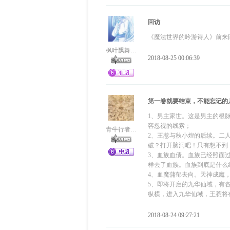
回访
《魔法世界的吟游诗人》前来
枫叶飘舞之地
2018-08-25 00:06:39
第一卷就要结束，不能忘记的
1、男主家世。这是男主的根
容忽视的线索；
青牛行者123
2、王惹与秋小煌的后续。二
破？打开脑洞吧！只有想不到
3、血族血债。血族已经照面
样去了血族。血族到底是什么
4、血魔蒲郁去向。天神成魔
5、即将开启的九华仙域，有
纵横，进入九华仙域，王惹将
2018-08-24 09:27:21