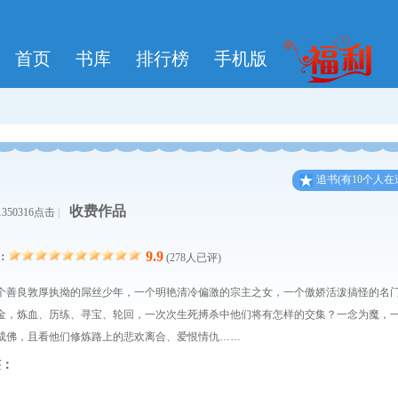
首页
书库
排行榜
手机版
追
书
(有
10
个人在
收费作品
1350316点击
|
9.9
：
(278人已评)
个善良敦厚执拗的屌丝少年，一个明艳清冷偏激的宗主之女，一个傲娇活泼搞怪的名
金，炼血、历练、寻宝、轮回，一次次生死搏杀中他们将有怎样的交集？一念为魔，
成佛，且看他们修炼路上的悲欢离合、爱恨情仇……
签：