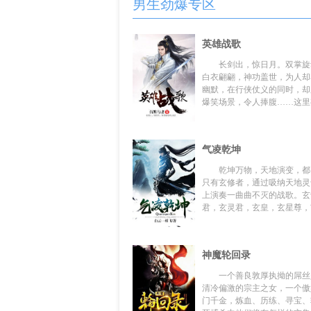
男生劲爆专区
英雄战歌
长剑出，惊日月。双掌旋
白衣翩翩，神功盖世，为人却
幽默，在行侠仗义的同时，却
爆笑场景，令人捧腹……这里有
气凌乾坤
乾坤万物，天地演变，都
只有玄修者，通过吸纳天地灵
上演奏一曲曲不灭的战歌。玄
君，玄灵君，玄皇，玄星尊，玄
神魔轮回录
一个善良敦厚执拗的屌丝
清冷偏激的宗主之女，一个傲
门千金，炼血、历练、寻宝、