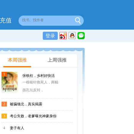
充值
登录
本周强推
上周强推
1
张铁柱，乡村好快活
一根银针救死人，两幅
面孔玩反转，
2
被骗缅北，真实揭露
3
考公失败，老爹曝光神豪身份
4
妻子有人