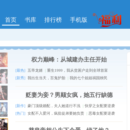
首页
书库
排行榜
手机版
权力巅峰：从城建办主任开始
[最热]
五帝龙婿
重生1999，我从贫困户走到全球首富
|
[新秀]
我出生当天，百鬼护胎
我的七个姐姐祸国殃民
|
贬妻为妾？男颠女疯，她五行缺德
[新作]
豪门顶级婚配，夫人她道行不浅
快穿之女配要逆袭
|
[热门]
女配不入爱河，疯批徒弟要她负责
恶毒女配要逆袭
|