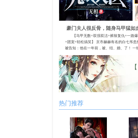
豪门夫人很反骨，随身马甲猛如
【马甲无数+双强双洁+裤辣复仇+一路
+团宠+轻松搞笑】 京市赫赫有名的白七爷忽
被告知：他在一年前，被、结、婚、了！ 一
离婚诉状丢过去，拉着素不相识的妻子姜印
奔....... ...
去阅读>>
热门推荐