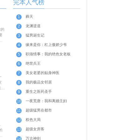
完本人气榜
葬天
1
龙渊逆道
2
你的
要
猛男诞生记
3
你
缘来是你：杠上傲娇少爷
4
职场情事：我的绝色女老板
5
绝世兵王
6
美女老婆的贴身神医
7
一
我的极品女邻居
家
8
暗许
重生之医药圣手
9
一夜荒唐：我和离婚主妇
10
超级猛男在都市
11
权色大局
12
，
超级女房客
13
的
，
万古神剑
14