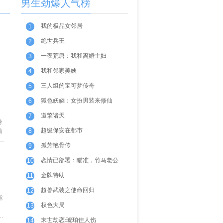
男生劲爆人气榜
我的极品女邻居
1
绝世兵王
2
一夜荒唐：我和离婚主妇
3
我和邻家美姨
4
三人组的宝可梦传奇
5
狐色妖娆：女扮男装来修仙
6
道擎诸天
7
身
超级保安在都市
仙
8
日
孤芳艳骨传
9
恋情已部署：瞄准，竹马老公
10
金牌特助
11
超兽武装之使命回归
12
能
权色大局
13
怎
末世劫恋:琥珀佳人伤
14