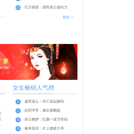
亿万婚宠：国民老公超给力
15
更多>>
女生畅销人气榜
盛世谋心：特工皇妃嫁到
1
妃同寻常：嫡女要翻盘
2
特
送
前尘幽梦：红颜一诺万世劫
3
子
缘来是你：杠上傲娇少爷
4