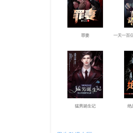
罪妻
猛男诞生记
绝