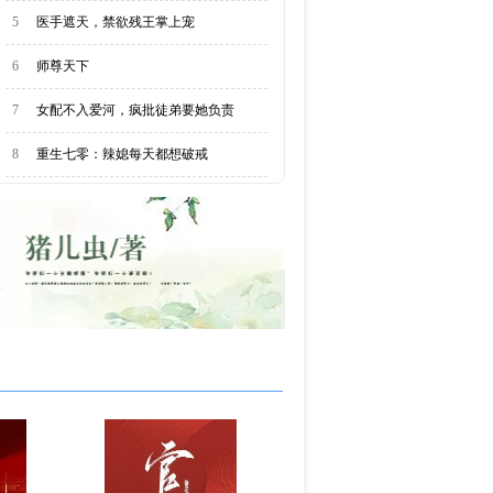
5
医手遮天，禁欲残王掌上宠
6
师尊天下
7
女配不入爱河，疯批徒弟要她负责
8
重生七零：辣媳每天都想破戒