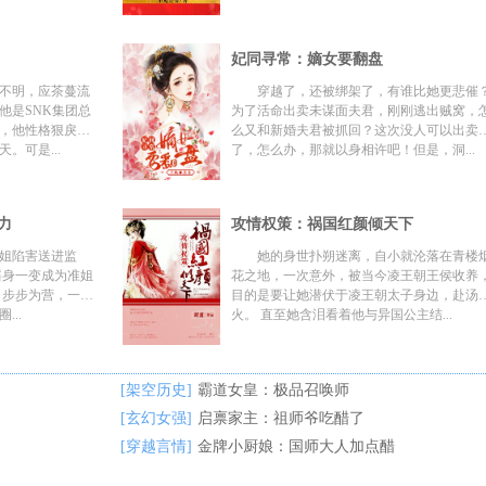
妃同寻常：嫡女要翻盘
不明，应茶蔓流
穿越了，还被绑架了，有谁比她更悲催
他是SNK集团总
为了活命出卖未谋面夫君，刚刚逃出贼窝，
，他性格狠戾霸
么又和新婚夫君被抓回？这次没人可以出卖
。可是...
了，怎么办，那就以身相许吧！但是，洞...
力
攻情权策：祸国红颜倾天下
姐陷害送进监
她的身世扑朔迷离，自小就沦落在青楼
花之地，一次意外，被当今凌王朝王侯收养
目的是要让她潜伏于凌王朝太子身边，赴汤
..
火。 直至她含泪看着他与异国公主结...
[架空历史]
霸道女皇：极品召唤师
[玄幻女强]
启禀家主：祖师爷吃醋了
[穿越言情]
金牌小厨娘：国师大人加点醋