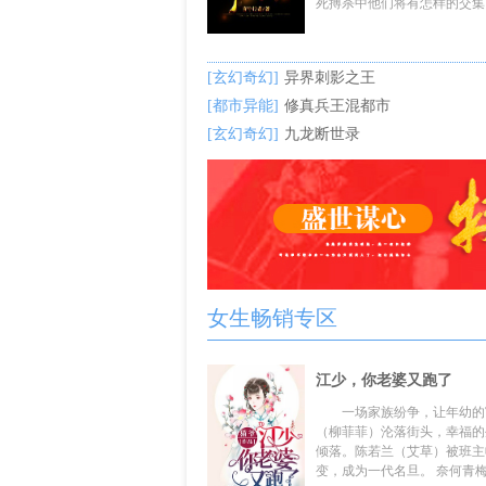
死搏杀中他们将有怎样的交集？
[玄幻奇幻]
异界刺影之王
[都市异能]
修真兵王混都市
[玄幻奇幻]
九龙断世录
女生畅销专区
江少，你老婆又跑了
一场家族纷争，让年幼的
（柳菲菲）沦落街头，幸福的
倾落。陈若兰（艾草）被班主
变，成为一代名旦。 奈何青梅竹