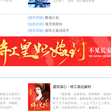
一念为...
么出来了，还有，你们都是有身...
[都市异能]
断魂计划
[仙侠武侠]
孤芳艳骨传
[都市异能]
都市之最强高手
盛世谋心：特工皇妃嫁到
富豪之女陈若兰
一朝穿越，往事具休。再睁眼时，佼佼
生活在一夕之间
警成了孤女元惊鸿，被救命恩人南宫凌转手
收养，华丽蜕
给了太子南宫朱雀。 一人之下万人之上的太
马却不...
之尊，玩弄权术得心应手，偏偏遇上...