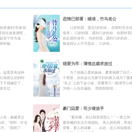
恋情已部署：瞄准，竹马老公
份受邀到J市参加
12岁的我，遇见9岁的你， 你那时失去
算前往迷巷酒吧，
母亲； 15岁的我，遇到12岁的你，你那时需
赵安宁作为迷巷
前赴国外读书； 18岁的我，遇到15岁的你，
时被...
叛逆得让人不可思议； 21岁的...
猎爱为牢：薄情总裁求放过
。赵晨音有这种
为了他最心爱的妹妹，董青捐赠了自己
们虽然认识的时
个肾脏，自此这位无家可归的孤儿成为了董
下子就确定了关
“名义”上的千金小姐，而董青只一眼便芳心
生过...
为他一人自此偏执。 阴差阳错他...
豪门囚爱：司少请放手
人命，她被养父
“夏若曦，你让我觉得恶心！” 一夜之间
高价。”初时，叶仓
夏若曦的生活天塌地陷。 亲人的利用，男友
芥。 “我得了斯
背叛，爱人的误解…… 从此，这人间似炼狱