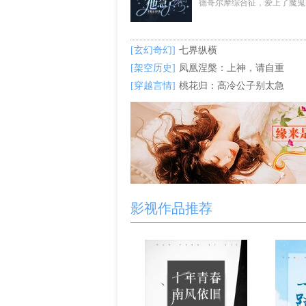
德哥尔摩综合征，爱上了魔鬼..
[玄幻奇幻]
七界纵横
[架空历史]
凤凰涅槃：上神，请自重
[穿越言情]
桃花归：高冷公子别太急
影视作品推荐