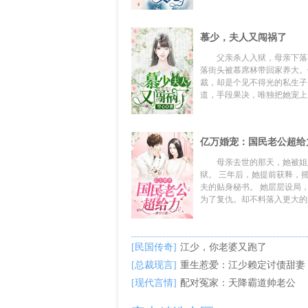
慕少，夫人又闯祸了
父亲杀人入狱，母亲下落
落街头被慕席林带回家养大。
裁，却是个见不得光的私生子
道，手段果决，唯独把她宠上天
亿万婚宠：国民老公超给
母亲去世的那天，她被姐
狱。 三年后，她提前获释，摇身一变成为准姐
夫的贴身秘书。 她层层设局，步步为营，一心
为了复仇。却不料落入更大的圈.
[民国传奇]
江少，你老婆又跑了
[总裁现言]
重生惹爱：江少赖定讨债甜妻
[现代言情]
配对冤家：天降霸道帅老公