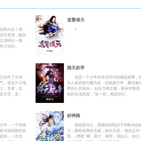
道擎诸天
动风云起！他，
1
亦庄亦谐，极其
又演绎出一幕幕
刀光剑...
踏天妖帝
已化作了尘埃，
这是一个少年在末法时代的崛起故事，
气。在这片土地
为人族的他与魔为友，任妖族大帝，被全修
士，玄者，玄
界的人所追杀。 站在万峰之巅，黎辰对着昔
天宗，玄...
的好友淡然道：“这一切，都是你们...
砂神路
少年，一个明艳
我就是邱云，我拥有控制沙子和树木的
娇活泼搞怪的名
力，拥有超禀的天赋，操控天道。 除此之外
轮回，一次次生
我......嘿嘿 “额，那个，顾芳，胡仙儿，你们