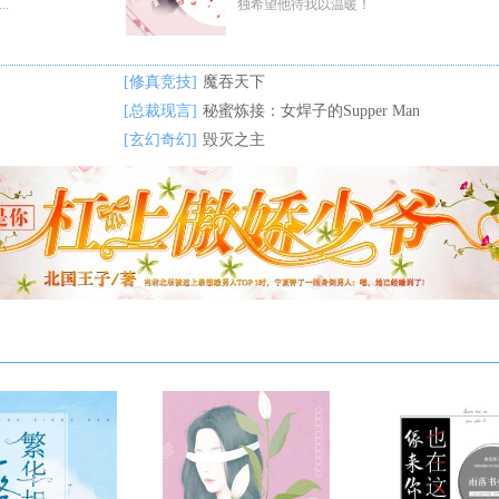
.
独希望他待我以温暖！
[修真竞技]
魔吞天下
[总裁现言]
秘蜜炼接：女焊子的Supper Man
[玄幻奇幻]
毁灭之主