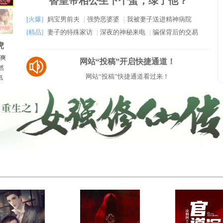
替皇帝相公生下个蛋，绿了他？
[火爆]
妈宝男前夫
强势恶婆婆
我被妻子送进精神病院
|
|
[精品]
妻子的特殊家访
深夜的神秘来电
骗保背后的交易
|
|
虎
爆爽
网站“投稿”开启快捷通道！
然
网站“投稿”快捷通道看过来！
纸
直