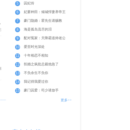
囚妃传
5
妃要种田：倾城悍妻养帝王
6
豪门隐婚：霍先生请赐教
7
？
海是孤岛流尽的泪
怎
8
配对冤家：天降霸道帅老公
9
爱至时光深处
10
十年相恋不相知
11
拒婚之疯批总裁他急了
12
烟
不负余生不负你
13
，
蹈
我记得我爱过你
14
豪门囚爱：司少请放手
15
更多>>