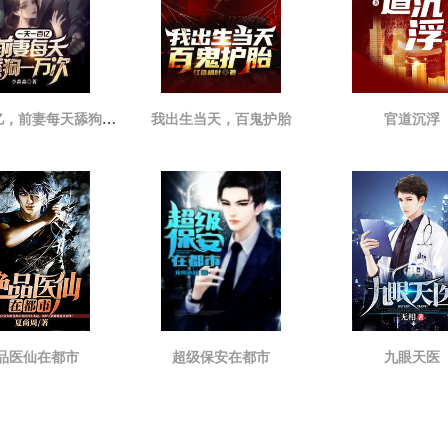
一天一百亿，前妻每天舔狗一万次
我出生当天，百鬼护胎
官道沉浮
品医仙在都市
超级保安在都市
九眼天医