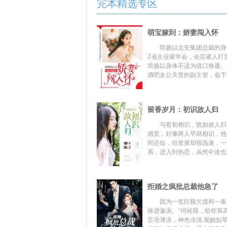
完本精选专区
萌宝嫁到：娇妻闯入怀
简扬以北安集团总裁的身
Z省企业家年会，会后诸人打
简扬以身体不适为借口推诿。
酒吧女公关里的副主管，临下班
留香岁月：初识故人归
与君初相识，犹如故人归
感觉，好像两人早就相识，他
间还短，但发展却很迅速，一
系，进入到热恋，虽然中途也发
拒婚之疯批总裁他急了
因为一笔巨额欠债和一条
推进漩涡。“伺候我，给你算
言语薄凉，神色冷清,视她如草