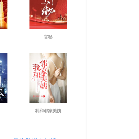
官秘
我和邻家美姨