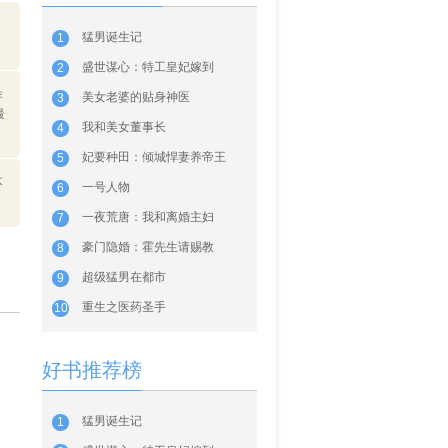
猛男诞生记
1
盛世谋心：特工皇妃嫁到
2
作
美女老婆的贴身神医
3
最
我和美女董事长
4
妃要种田：倾城悍妻养帝王
5
不
一号人物
6
一夜荒唐：我和离婚主妇
7
豪门隐婚：霍先生请赐教
8
超级猛男在都市
9
重生之医药圣手
10
好书推荐榜
猛男诞生记
1