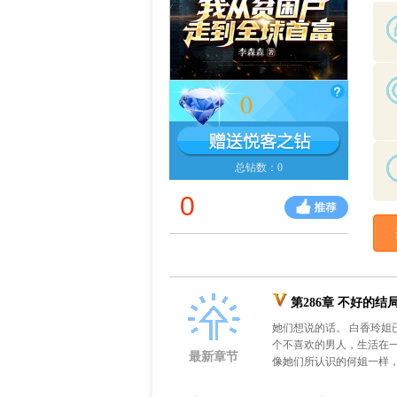
0
总钻数：0
0
第286章 不好的结
她们想说的话。 白香玲姐
个不喜欢的男人，生活在
最新章节
像她们所认识的何姐一样，