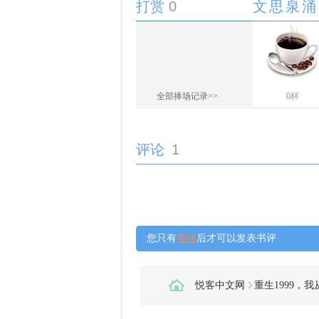
打赏
0
文思泉涌
全部捧场记录>>
0
杯
评论
1
您只有
登陆
后才可以发表书评
悦客中文网
重生1999，