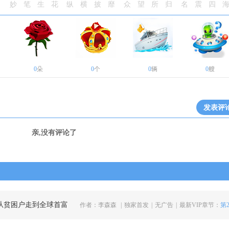
妙笔生花
纵横披靡
众望所归
名震四
0
朵
0
个
0
辆
0
艘
发表评
亲,没有评论了
我从贫困户走到全球首富
作者：
李森森
|
独家首发
|
无广告
|
最新VIP章节：
第