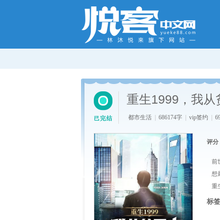
重生1999，我
都市生活
|
686174字
|
vip签约
|
6
评分
前
想
重
标