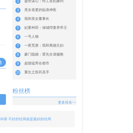
盛世谋心：特工皇妃嫁到
2
海
美女老婆的贴身神医
3
我和美女董事长
4
妃要种田：倾城悍妻养帝王
5
一号人物
6
一夜荒唐：我和离婚主妇
7
豪门隐婚：霍先生请赐教
8
论
超级猛男在都市
9
重生之医药圣手
10
粉丝榜
更多排名>>
286章 不好的结局就是最好的结局