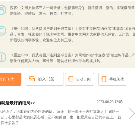
悦客中文网支持第三方一键登录，包括腾讯QQ、新浪微博、微信，实现极简登
陆体验。登陆后可发言、投票、打赏等。
《重生1999，我从贫困户走到全球首富》为悦客中文网签约作者“李森森”原创
品，首发、独家签约于悦客中文网。悦客中文网为大家提供无弹窗、无广告、
新最快的阅读体验，欢迎各位支持正版。
《重生1999，我从贫困户走到全球首富》为网站作者“李森森”所著虚构作品，
涉及任何真实人物、事件等，请勿将杜撰作品与现实挂钩。
加入书架
开始阅读
自动订阅
手机阅读
2023-06-23 12:05
局就是最好的结局>>
已经说了，说出她们内心想说的话。 反正，这一辈子不再打算嫁人！ 嫁给一
一起，心里都是满满的恶心感，还不如孤独一生，把爱用在自己的事业上。 就
四十多岁了..