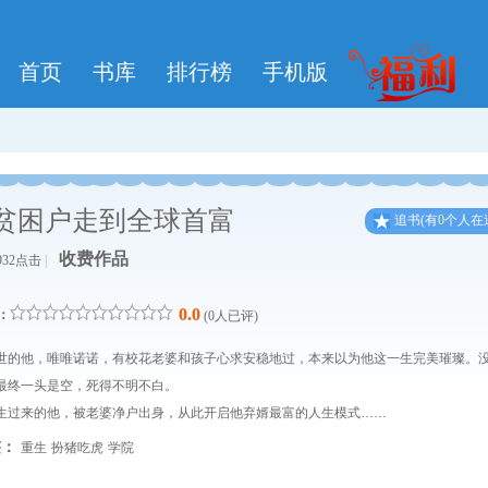
首页
书库
排行榜
手机版
从贫困户走到全球首富
追
书
(有
0
个人在
收费作品
932点击
|
0.0
：
(0人已评)
世的他，唯唯诺诺，有校花老婆和孩子心求安稳地过，本来以为他这一生完美璀璨。
最终一头是空，死得不明不白。
生过来的他，被老婆净户出身，从此开启他弃婿最富的人生模式……
签：
重生
扮猪吃虎
学院