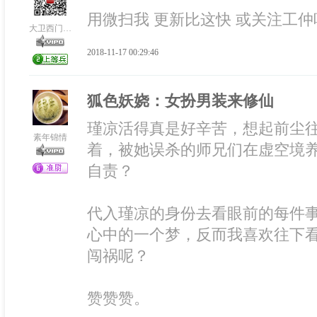
用微扫我 更新比这快 或关注工
大卫西门庆916
2018-11-17 00:29:46
狐色妖娆：女扮男装来修仙
瑾凉活得真是好辛苦，想起前尘
素年锦情
着，被她误杀的师兄们在虚空境
自责？
代入瑾凉的身份去看眼前的每件
心中的一个梦，反而我喜欢往下
闯祸呢？
赞赞赞。