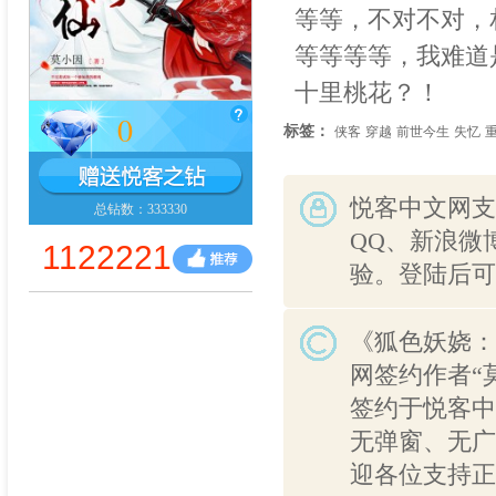
等等，不对不对，
等等等等，我难道
十里桃花？！
0
标签：
侠客
穿越
前世今生
失忆
悦客中文网支
总钻数：333330
QQ、新浪微
1122221
验。登陆后可
《狐色妖娆：
网签约作者“
签约于悦客中
无弹窗、无广
迎各位支持正