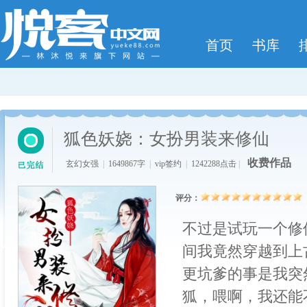
首页
书库
狐色妖娆：女扮男装来修仙
收费作品
玄幻女强
|
1649867字
|
vip签约
|
1242288点击
|
评分：
不过是试玩一个修
间我竟然穿越到上
更坑爹的事是我突
狐，喂啊，我还能