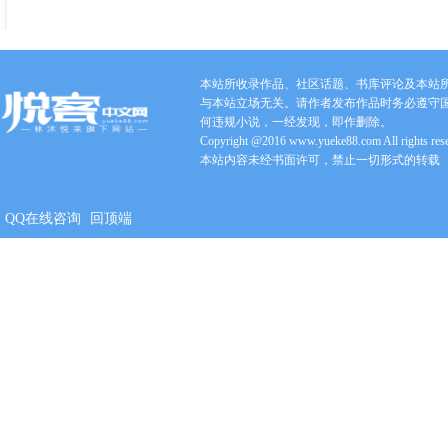
本站所收录作品、社区话题、书库评论及本站
与本站立场无关。请作者发布作品时务必遵守
何违规小说，一经发现，即作删除。
Copyright @2016 www.yueke88.com All rights res
本站内容未经书面许可，禁止一切形式的转载
QQ在线咨询
回顶端