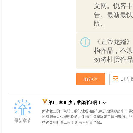
文网。悦客中
告、最新最快
版。
《五帝龙婿》
构作品，不涉
勿将杜撰作品
加入
开始阅读
第144章 叶少，求你作证啊！>>
卿家老三的一句话，瞬间让现场的气氛开始微妙起来！ 
所有卿家人心里想说的。 刘医生是卿家老二请回来的，那
最新章节
些迟疑的盯着二叔！ 所有人的目光都..