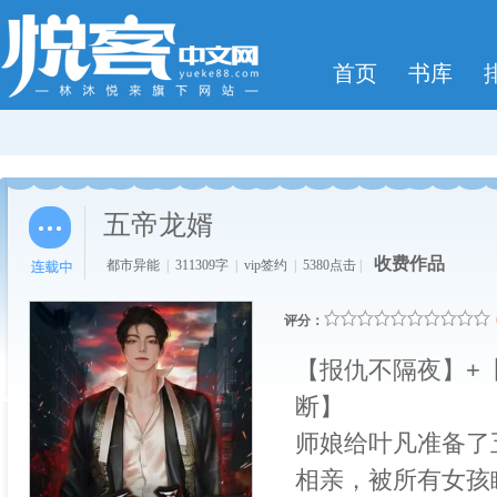
首页
书库
五帝龙婿
收费作品
都市异能
|
311309字
|
vip签约
|
5380点击
|
评分：
【报仇不隔夜】+
断】
师娘给叶凡准备了
相亲，被所有女孩