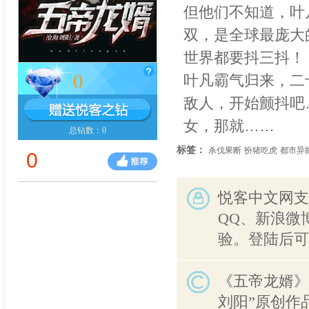
但他们不知道，叶
双，是全球最庞大
世界都要抖三抖！
0
叶凡霸气归来，二
敌人，开始颤抖吧
女，那就……
总钻数：0
标签：
杀伐果断
扮猪吃虎
都市异
0
悦客中文网支
QQ、新浪微
验。登陆后可
《五帝龙婿》
刘阳”原创作