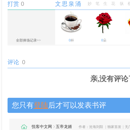
打赏
0
文思泉涌
妙笔生花
纵
全部捧场记录>>
0
杯
0
朵
评论
0
亲,没有评论
您只有
登陆
后才可以发表书评
悦客中文网
五帝龙婿
作者：
沧海刘阳
|
独家首发
|
无