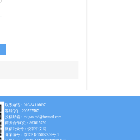
0
)
联系电话：010-64116697
客服QQ：209527587
投稿邮箱：tougao.md@foxmail.com
商务合作QQ：863615759
微信公众号：悦客中文网
备案编号：京ICP备15007356号-1