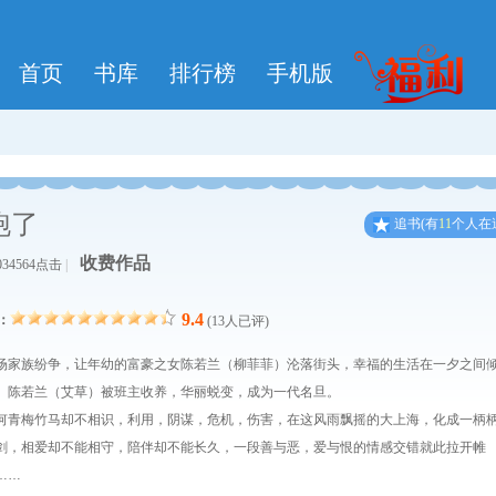
首页
书库
排行榜
手机版
跑了
追
书
(有
11
个人在
收费作品
034564点击
|
9.4
：
(13人已评)
场家族纷争，让年幼的富豪之女陈若兰（柳菲菲）沦落街头，幸福的生活在一夕之间
。陈若兰（艾草）被班主收养，华丽蜕变，成为一代名旦。
何青梅竹马却不相识，利用，阴谋，危机，伤害，在这风雨飘摇的大上海，化成一柄
剑，相爱却不能相守，陪伴却不能长久，一段善与恶，爱与恨的情感交错就此拉开帷
……