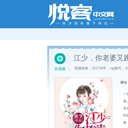
江少，你老婆又
民国传奇
|
921759字
|
vip签约
|
1
评分
一
落
奈
利
幕