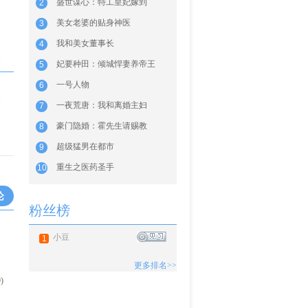
盛世谋心：特工皇妃嫁到
2
美女老婆的贴身神医
3
我和美女董事长
4
海
妃要种田：倾城悍妻养帝王
5
一号人物
6
一夜荒唐：我和离婚主妇
7
豪门隐婚：霍先生请赐教
8
超级猛男在都市
9
重生之医药圣手
10
论
粉丝榜
小豆
1
更多排名>>
0
)