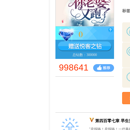
标
0
总钻数：300000
998641
第四百零七章 早生
"卖报咯！卖报咯！一代