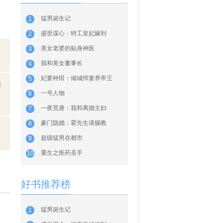
猛男诞生记
1
盛世谋心：特工皇妃嫁到
2
美女老婆的贴身神医
3
我和美女董事长
4
妃要种田：倾城悍妻养帝王
5
签
一号人物
6
一夜荒唐：我和离婚主妇
7
豪门隐婚：霍先生请赐教
8
超级猛男在都市
9
重生之医药圣手
10
好书推荐榜
猛男诞生记
1