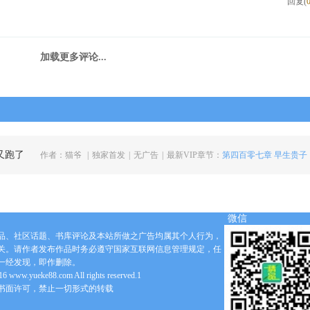
回复(
加载更多评论...
又跑了
作者：
猫爷
|
独家首发
|
无广告
|
最新VIP章节：
第四百零七章 早生贵子
微信
品、社区话题、书库评论及本站所做之广告均属其个人行为，
关。请作者发布作品时务必遵守国家互联网信息管理规定，任
一经发现，即作删除。
6 www.yueke88.com All rights reserved.1
书面许可，禁止一切形式的转载