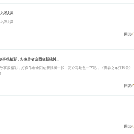
认识认识
认识认识
回复(
事很精彩，好像作者企图创新独树...
篇故事很精彩，好像作者企图创新独树一帜，简介再瑞色一下吧，《青春之东江风云》
！
回复(
回复(