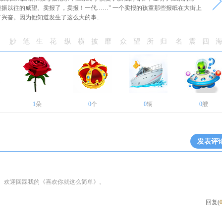
振以往的威望。卖报了，卖报！一代……" 一个卖报的孩童那些报纸在大街上
兴奋。因为他知道发生了这么大的事..
妙笔生花
纵横披靡
众望所归
名震四
1
朵
0
个
0
辆
0
艘
发表评
。欢迎回踩我的《喜欢你就这么简单》。
回复(