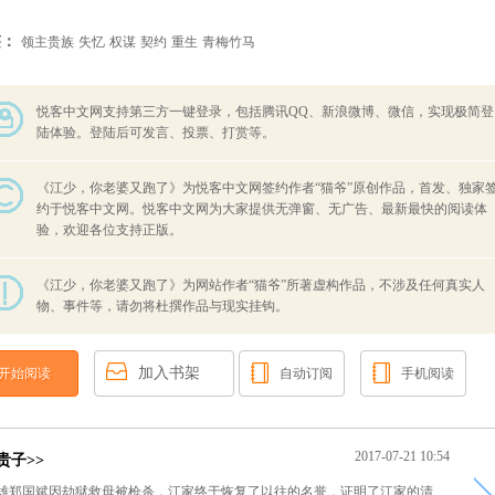
签：
领主贵族
失忆
权谋
契约
重生
青梅竹马
悦客中文网支持第三方一键登录，包括腾讯QQ、新浪微博、微信，实现极简登
陆体验。登陆后可发言、投票、打赏等。
《江少，你老婆又跑了》为悦客中文网签约作者“猫爷”原创作品，首发、独家
约于悦客中文网。悦客中文网为大家提供无弹窗、无广告、最新最快的阅读体
验，欢迎各位支持正版。
《江少，你老婆又跑了》为网站作者“猫爷”所著虚构作品，不涉及任何真实人
物、事件等，请勿将杜撰作品与现实挂钩。
加入书架
开始阅读
自动订阅
手机阅读
2017-07-21 10:54
贵子>>
毒雄郑国斌因劫狱救母被枪杀，江家终于恢复了以往的名誉，证明了江家的清