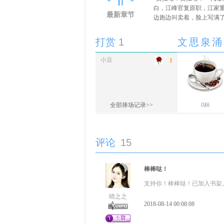
白，江峰官复原职，江家重
最新章节
边跑边叫卖着，脸上写满了
打赏
1
文思泉涌
小豆
1
全部捧场记录>>
0
杯
评论
15
棒棒哒！
支持你！棒棒哒！已加入书架
晴之之
2018-08-14 00:08:08