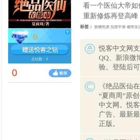
看一个医仙大帝如
重新修炼再登高峰
标签：
扮猪吃虎
玩世不恭
都市生
0
悦客中文网支
QQ、新浪微
总钻数：0
验。登陆后可
0
《绝品医仙在
“夏商周”原
中文网。悦客
广告、最新最
正版。