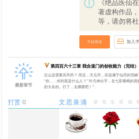
《绝品医仙在
著虚构作品，
等，请勿将杜
加入
开始阅读
第四百六十三章 我合道门的创收能力（完结）
怎么还需要买丹药？ 而且，天元丹，应该属于仙丹的范畴
“你……你到底是什么人？” 叶凡伸出手，在七彩毒蝎的
最新章节
的大名的。行了，去挪窝吧！” ..
打赏
0
文思泉涌
妙笔生花
纵