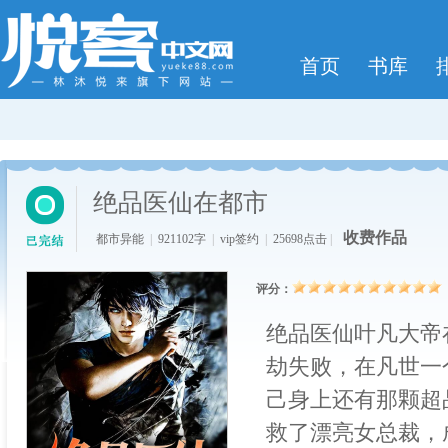
首页
书库
绝品医仙在都市
收费作品
都市异能
|
921102字
|
vip签约
|
25698点击
|
评分：
绝品医仙叶凡大帝
劫失败，在凡世一
己身上还有那颗超
救了漂亮女总裁，