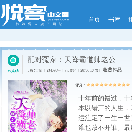
首页
书库
配对冤家：天降霸道帅老公
收费作品
现代言情
|
234098字
|
vip签约
|
267061点击
|
评分：
十年前的错过，十
本以错开的人生，
运注定了一生一世
谁也放不开谁。最