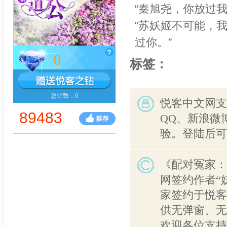
“秦旭尧，你放过
“苏妖姬不可能，
过你。”
0
标签：
总钻数：0
悦客中文网支
89483
QQ、新浪微
验。登陆后可
《配对冤家：
网签约作者“
家签约于悦客
供无弹窗、无
欢迎各位支持