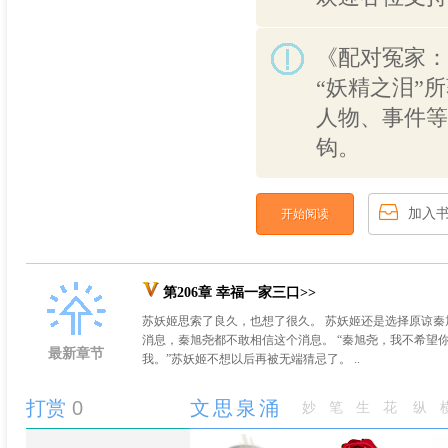
《配对冤家：
“妖精之泪”
人物、事件等
钩。
加入
开始阅读
第206章 幸福一家三口>>
苏妖姬思索了良久，也想了很久。 苏妖姬还是选择原谅秦旭
消息，秦旭尧都不敢相信这个消息。 “秦旭尧，我不希望
最新章节
我。”苏妖姬不想以后再被无端猜忌了。 ..
打赏
0
文思泉涌
妙笔生花
纵