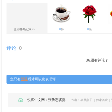
全部捧场记录>>
0
杯
0
朵
评论
0
亲,没有评论了
您只有
登陆
后才可以发表书评
悦客中文网
强势恶婆婆
作者：
草原燕子
|
独家首发
|