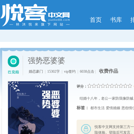
首页
书库
强势恶婆婆
收费作品
婚恋豪门
|
15302字
|
vip签约
|
6038点击
|
评分：
结婚十八年，老公一家防我像防贼
标签：
都市生活
爱情婚姻
恩怨情
悦客中文网支持第三方一
陆体验。登陆后可发言、