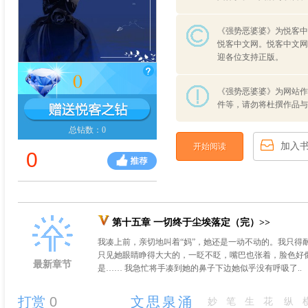
《强势恶婆婆》为悦客中
悦客中文网。悦客中文网
迎各位支持正版。
0
《强势恶婆婆》为网站作
件等，请勿将杜撰作品与
总钻数：0
加入
开始阅读
0
第十五章 一切终于尘埃落定（完）>>
我凑上前，亲切地叫着“妈”，她还是一动不动的。我只得
只见她眼睛睁得大大的，一眨不眨，嘴巴也张着，脸色好
最新章节
是…… 我急忙将手凑到她的鼻子下边她似乎没有呼吸了..
打赏
0
文思泉涌
妙笔生花
纵