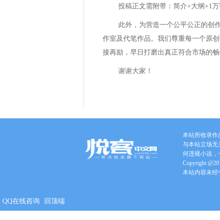
投稿正文需附带
：
简介
+
大纲
+1
万
此外，为营造一个公平公正的创
作室及代笔作品。我们尊重每一个原创
接再励，早日打磨出真正符合市场的畅
谢谢大家！
本站所收录作
与本站立场无
何违规小说，
Copyright @201
本站内容未经
QQ在线咨询
回顶端