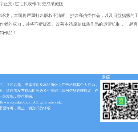
字正文
+
过往代表作
/
历史成绩截图
作环境，本司将严重打击版权不清晰、抄袭高仿类作品，以及日益猖獗的
作者的权力，并将不断提高、改善本站原创优质作品的运营机制，一起再
销
作品
！
微信
品、社区话题、书库评论及本站所做之广告均属其个人行为，
关。请作者发布作品时务必遵守国家互联网信息管理规定，任
一经发现，即作删除。
6 www.yueke88.com All rights reserved.1
书面许可，禁止一切形式的转载