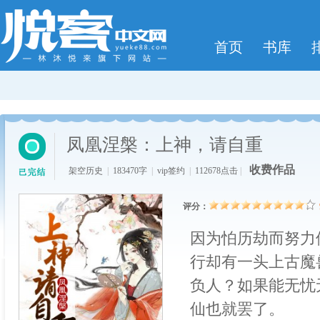
首页
书库
凤凰涅槃：上神，请自重
收费作品
架空历史
|
183470字
|
vip签约
|
112678点击
|
评分：
因为怕历劫而努力
行却有一头上古魔
负人？如果能无忧
仙也就罢了。