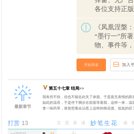
弹窗、无广告
各位支持正版
《凤凰涅槃：
“墨行一”所
物、事件等，
加入
开始阅读
第五十七章 结局>>
我有些不快，但也不能在此失了体面。于是面无表情的跟
如此的温吞，于是停下脚步在前面等着我，这样一来，温
最新章节
拿一味药草，谁曾想着会沾惹上这样的桃花债。低低的叹了
打赏
13
妙笔生花
文思泉涌
纵
wx504545
12