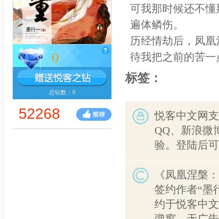
可我那时候还不懂
遍体鳞伤。
历经情劫后，凤凰
0
待我把之前的苦一
标签：
总钻数：0
52268
悦客中文网支
QQ、新浪微
验。登陆后可
《凤凰涅槃：
签约作者“墨
约于悦客中文