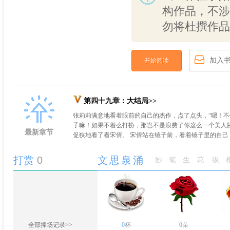
构作品，不涉
勿将杜撰作品
加入
开始阅读
第四十九章：大结局>>
张莉莉满意地看着眼前的自己的杰作，点了点头，“嗯！
子嘛！如果不着么打扮，那岂不是浪费了你这么一个美人
最新章节
促狭地看了看宋倩。 宋倩站在镜子前，看着镜子里的自己，
打赏
0
文思泉涌
妙笔生花
纵
全部捧场记录>>
0
杯
0
朵