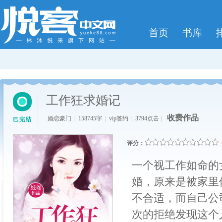
首页
书库
工作狂求婚记
收费作品
婚恋豪门
|
158745字
|
vip签约
|
3794点击
|
评分：
一个视工作如命的
婚，原来是被家里
不合适，而自己公
次的拒绝发现这个