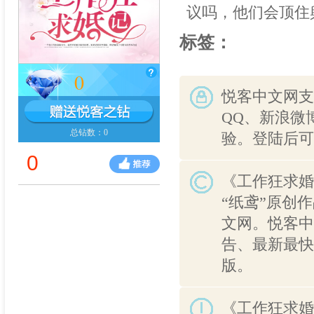
议吗，他们会顶住
标签：
0
悦客中文网支
QQ、新浪微
总钻数：0
验。登陆后可
0
《工作狂求婚
“纸鸢”原创
文网。悦客中
告、最新最快
版。
《工作狂求婚