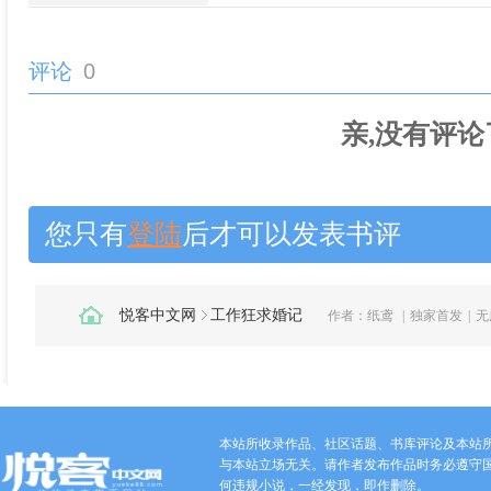
评论
0
亲,没有评论
您只有
登陆
后才可以发表书评
悦客中文网
工作狂求婚记
作者：
纸鸢
|
独家首发
|
无
本站所收录作品、社区话题、书库评论及本站
与本站立场无关。请作者发布作品时务必遵守
何违规小说，一经发现，即作删除。