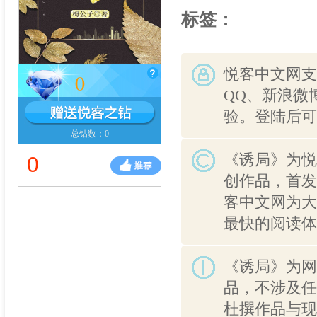
标签：
悦客中文网支
0
QQ、新浪微
验。登陆后可
总钻数：0
《诱局》为悦
0
创作品，首发
客中文网为大
最快的阅读体
《诱局》为网
品，不涉及任
杜撰作品与现