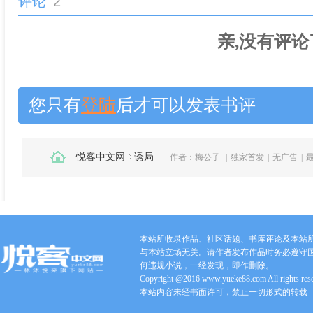
评论
2
亲,没有评论
您只有
登陆
后才可以发表书评
悦客中文网
诱局
作者：
梅公子
|
独家首发
|
无广告
|
本站所收录作品、社区话题、书库评论及本站
与本站立场无关。请作者发布作品时务必遵守
何违规小说，一经发现，即作删除。
Copyright @2016 www.yueke88.com All rights res
本站内容未经书面许可，禁止一切形式的转载