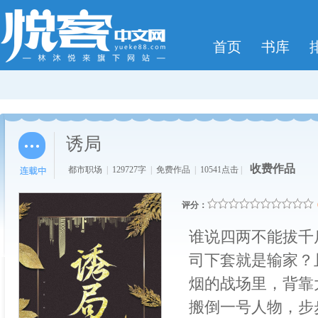
首页
书库
诱局
收费作品
都市职场
|
129727字
|
免费作品
|
10541点击
|
评分：
谁说四两不能拔千
司下套就是输家？
烟的战场里，背靠
搬倒一号人物，步步高升.