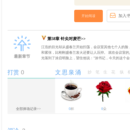
加入
开始阅读
第58章 针尖对麦芒>>
江浩的目光却从盛春兰开始扫荡，会议室其他七个人的脸
和紧张，比刚刚盛春兰发火还要让人压抑。 就在会议室
最新章节
光落到了涂启明脸上，望住他说：“涂书记，今天的这个会议
打赏
0
文思泉涌
妙笔生花
纵
全部捧场记录>>
0
杯
0
朵