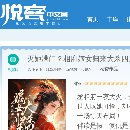
首页
书库
灭她满门？相府嫡女归来大杀四
收费作品
宫斗宅斗
|
1125044字
|
vip签约
|
4019点击
|
评分：
丞相府一夜大火，
世人叹她可怜，却
一场惊天布局！
伴读是假，复仇是