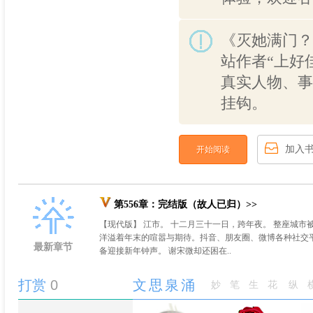
《灭她满门？
站作者“上好
真实人物、事
挂钩。
加入
开始阅读
第556章：完结版（故人已归）>>
【现代版】 江市。 十二月三十一日，跨年夜。 整座城
洋溢着年末的喧嚣与期待。抖音、朋友圈、微博各种社交平
最新章节
备迎接新年钟声。 谢宋微却还困在..
打赏
0
文思泉涌
妙笔生花
纵