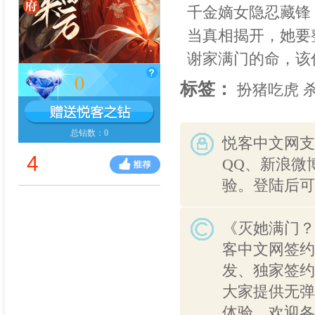
千金嫡女隐忍藏锋
当真相揭开，她要
谢家满门的命，该
0
标签：
扮猪吃虎
总钻数：0
悦客中文网支
4
QQ、新浪微
验。登陆后可
《灭她满门？
客中文网签约
发、独家签约
大家提供无弹
体验，欢迎各