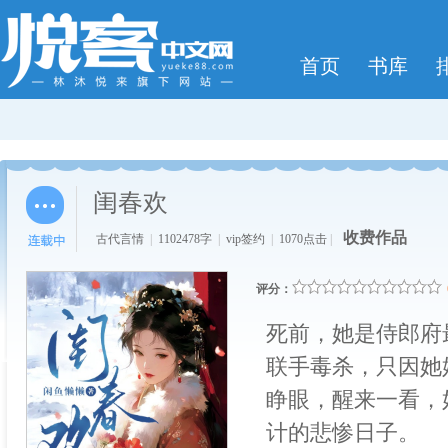
首页
书库
闺春欢
收费作品
古代言情
|
1102478字
|
vip签约
|
1070点击
|
评分：
死前，她是侍郎府
联手毒杀，只因她
睁眼，醒来一看，
计的悲惨日子。