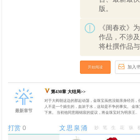
版。
《闺春欢》为
作品，不涉及
将杜撰作品与
加入
开始阅读
第430章 大结局>>
对于大阎朝这边的那起动荡，金珠宝虽然没能亲身经历，
人不是一个娘生的，血浓于水，这却是不争的事实。 金
最新章节
下来。 当初他同意顾锦宸的提议，将金珠宝封为明亲王..
打赏
0
文思泉涌
妙笔生花
纵