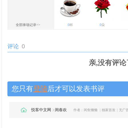
全部捧场记录>>
0
杯
0
朵
评论
0
亲,没有评论
您只有
登陆
后才可以发表书评
悦客中文网
闺春欢
作者：
闲鱼懒懒
|
独家首发
|
无广