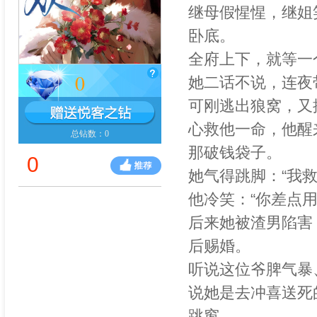
继母假惺惺，继姐
卧底。
全府上下，就等一
0
她二话不说，连夜
可刚逃出狼窝，又
心救他一命，他醒
总钻数：0
那破钱袋子。
0
她气得跳脚：“我
他冷笑：“你差点
后来她被渣男陷害
后赐婚。
听说这位爷脾气暴
说她是去冲喜送死
跳窗。