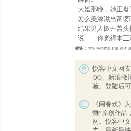
大婚那晚，她正盘
怎么美滋滋当富婆
结果男人掀开盖头
说……你觉得本王
标签：
重生
扮猪吃虎
打脸
虐渣
悦客中文网支
QQ、新浪微
验。登陆后可
《闺春欢》为
懒”原创作品
网。悦客中文
告、最新最快