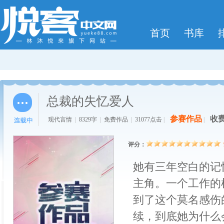
首页
书库
总裁的失忆爱人
参赛作品
收
现代言情
|
8329字
|
免费作品
|
31077点击
|
|
评分：
她有三年空白的记
主角。一个工作的
到了这个莫名感伤
续，到底她为什么