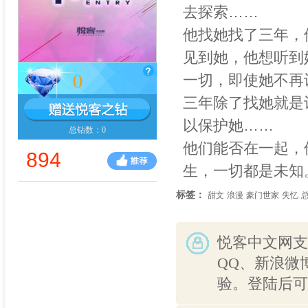
去探索……
他找她找了三年，
见到她，他想听到
0
一切，即使她不再
三年除了找她就是
以保护她……
总钻数：0
他们能否在一起，
894
生，一切都是未知
标签：
甜文
浪漫
豪门世家
失忆
悦客中文网支
QQ、新浪微
验。登陆后可