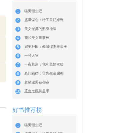
猛男诞生记
1
盛世谋心：特工皇妃嫁到
2
美女老婆的贴身神医
3
我和美女董事长
4
妃要种田：倾城悍妻养帝王
5
，
一号人物
6
一夜荒唐：我和离婚主妇
7
豪门隐婚：霍先生请赐教
8
超级猛男在都市
9
重生之医药圣手
10
好书推荐榜
猛男诞生记
1