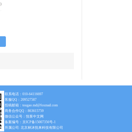
2
)
联系电话：010-64116697
客服QQ：209527587
投稿邮箱：tougao.md@foxmail.com
商务合作QQ：863615759
微信公众号：悦客中文网
备案编号：京ICP备15007356号-1
所属公司: 北京林沐悦来科技有限公司