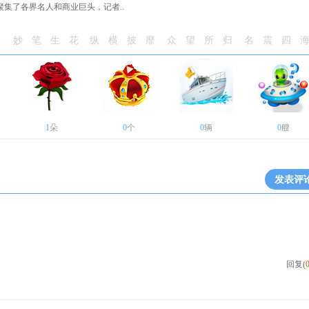
聚集了各界名人和商业巨头，记者..
妙笔生花
纵横披靡
众望所归
名震四
1
朵
0
个
0
辆
0
艘
发表评
。
回复(