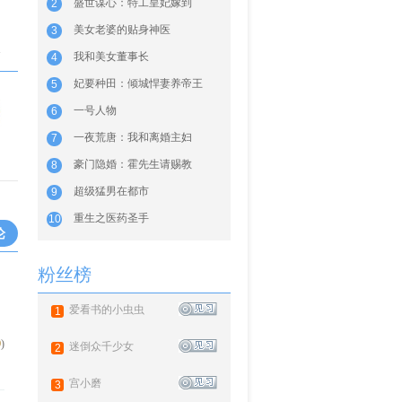
盛世谋心：特工皇妃嫁到
2
美女老婆的贴身神医
3
海
我和美女董事长
4
妃要种田：倾城悍妻养帝王
5
一号人物
6
一夜荒唐：我和离婚主妇
7
豪门隐婚：霍先生请赐教
8
超级猛男在都市
9
重生之医药圣手
10
论
粉丝榜
爱看书的小虫虫
1
0
)
迷倒众千少女
2
宫小磨
3