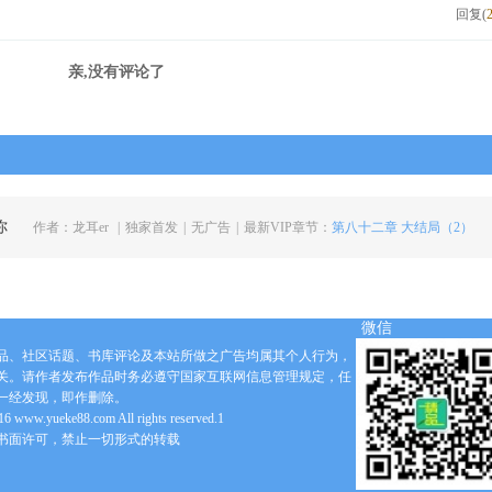
回复(
亲,没有评论了
你
作者：
龙耳er
|
独家首发
|
无广告
|
最新VIP章节：
第八十二章 大结局（2）
微信
品、社区话题、书库评论及本站所做之广告均属其个人行为，
关。请作者发布作品时务必遵守国家互联网信息管理规定，任
一经发现，即作删除。
6 www.yueke88.com All rights reserved.1
书面许可，禁止一切形式的转载