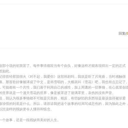
回复(
这部小说的初衷罢了。每件事情都应当有个由头，好像这样才能表现得出一定的正式
然如此。
记得曾经那部很火《对不起，我爱你》这部韩剧吗，我就是听了片尾曲，当时感触很
痛。那首歌好像被译成了中文，是韩雪唱的，大概就叫《雪花》吧，我也有点忘记了
，可能都有一个共性，我们善于利用自己的感性，加上周遭的一切事物，在心底里创
的世界就是一个漫天雪花的世界，像是被罩进了玻璃罩里，哀伤的没有声音。
说，我认为很多事物都不可能是完美的，相反，有些缺陷的东西却是最该值得被珍爱
该珍惜的到底是什么。所以，请原谅我把这个故事的结局写成悲伤的，因为除此之外
以比这样的残缺更令人懂得和惦念。
一个故事，还是一段残缺而美好的人生。