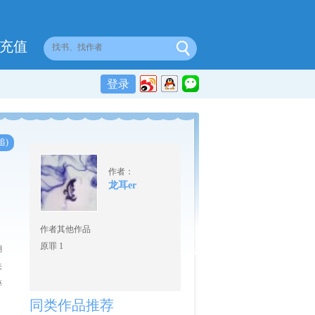
充值
登录
追)
作者：
龙耳er
作者其他作品
原罪 1
糊
未
碎
同类作品推荐