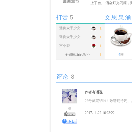
最新章节
上了台。 酒会灯光闪耀，
打赏
5
文思泉涌
迷倒众千少女
1
迷倒众千少女
1
宫小磨
1
全部捧场记录>>
爱看书的小虫虫
4
杯
1
爱看书的小虫虫
1
评论
8
作者有话说
26号就完结啦！敬请期待哟。
聋
2017-11-22 16:23:22