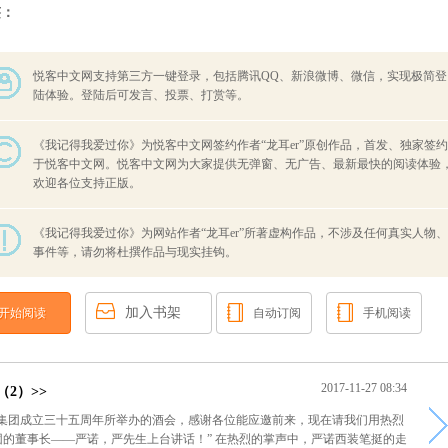
签：
悦客中文网支持第三方一键登录，包括腾讯QQ、新浪微博、微信，实现极简登
陆体验。登陆后可发言、投票、打赏等。
《我记得我爱过你》为悦客中文网签约作者“龙耳er”原创作品，首发、独家签约
于悦客中文网。悦客中文网为大家提供无弹窗、无广告、最新最快的阅读体验
欢迎各位支持正版。
《我记得我爱过你》为网站作者“龙耳er”所著虚构作品，不涉及任何真实人物、
事件等，请勿将杜撰作品与现实挂钩。
加入书架
开始阅读
自动订阅
手机阅读
2017-11-27 08:34
2）>>
丰集团成立三十五周年所举办的酒会，感谢各位能应邀前来，现在请我们用热烈
的董事长——严诺，严先生上台讲话！” 在热烈的掌声中，严诺西装笔挺的走