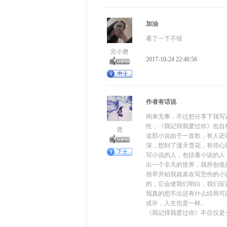
加油
看了一下不错
宫小磨
2017-10-24 22:40:56
作者有话说
闲来无事，不过想分享下我写
性，《我记得我爱过你》也自
聋
这部小说始于一首歌，有人还
深，想到了漫天雪花，有些心
写小说的人，包括看小说的人
出一个非凡的世界，我所创造
很早开始我就喜欢写悲伤的小
的，它会使我们明白，我们应
我真的想不出还有什么结局可
或许，人生也是一样。
《我记得我爱过你》不仅仅是