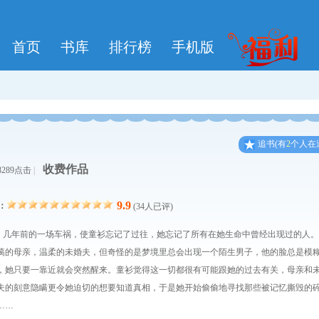
首页
书库
排行榜
手机版
追
书
(有
2
个人在
收费作品
8289点击
|
9.9
：
(34人已评)
年前的一场车祸，使童衫忘记了过往，她忘记了所有在她生命中曾经出现过的人。
蔼的母亲，温柔的未婚夫，但奇怪的是梦境里总会出现一个陌生男子，他的脸总是模
，她只要一靠近就会突然醒来。童衫觉得这一切都很有可能跟她的过去有关，母亲和
夫的刻意隐瞒更令她迫切的想要知道真相，于是她开始偷偷地寻找那些被记忆撕毁的
……