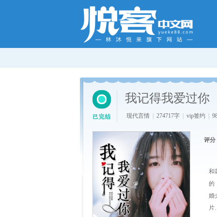
我记得我爱过你
现代言情
|
274717字
|
vip签约
|
9
评分
几
和
的
婚
片