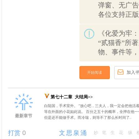
弹窗、无广告
各位支持正版
《化爱为牢：
“贰猫香”所
物、事件等，
加入
开始阅读
第七十二章 大结局>>
白陆国，手术室外。 “放心吧，三夫人，我一定会把他活
等在外面的小花如此说。 百分之五十的概率，全押在他
最新章节
但是还不能做手术。而冷瑞，则等不了那么长时间了..
打赏
0
文思泉涌
妙笔生花
纵