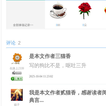
全部捧场记录>>
0
杯
0
朵
评论
2
是本文作者三猫香
写的狗比不是，呕吐三升
在路上2339
2025-10-04 11:23:02
我是本文作者贰猫香，感谢读者
典言...
箱子