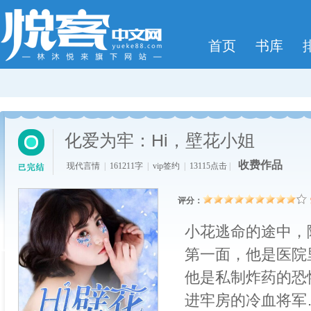
首页
书库
化爱为牢：Hi，壁花小姐
收费作品
现代言情
|
161211字
|
vip签约
|
13115点击
|
评分：
小花逃命的途中，
第一面，他是医院
他是私制炸药的恐
进牢房的冷血将军