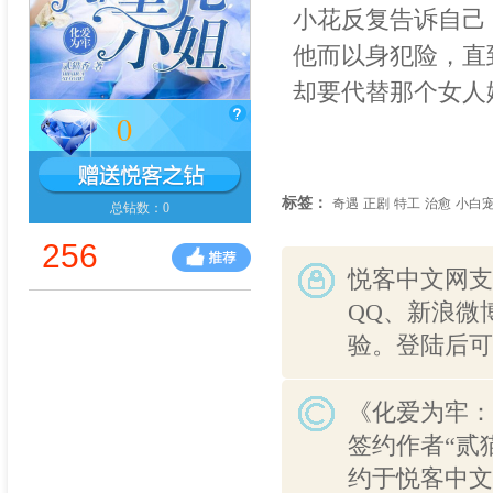
小花反复告诉自己
他而以身犯险，直
却要代替那个女人
0
标签：
奇遇
正剧
特工
治愈
小白
总钻数：0
256
悦客中文网支
QQ、新浪微
验。登陆后可
《化爱为牢：
签约作者“贰
约于悦客中文