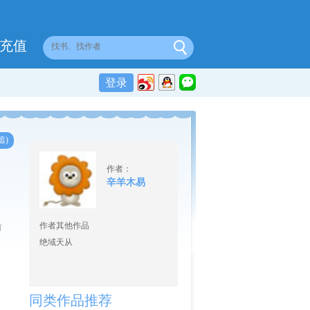
充值
登录
追)
作者：
辛羊木易
作者其他作品
有
绝域天从
同类作品推荐