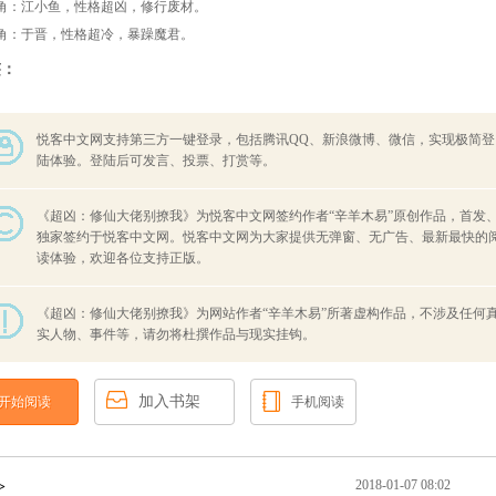
角：江小鱼，性格超凶，修行废材。
角：于晋，性格超冷，暴躁魔君。
签：
悦客中文网支持第三方一键登录，包括腾讯QQ、新浪微博、微信，实现极简登
陆体验。登陆后可发言、投票、打赏等。
《超凶：修仙大佬别撩我》为悦客中文网签约作者“辛羊木易”原创作品，首发
独家签约于悦客中文网。悦客中文网为大家提供无弹窗、无广告、最新最快的
读体验，欢迎各位支持正版。
《超凶：修仙大佬别撩我》为网站作者“辛羊木易”所著虚构作品，不涉及任何
实人物、事件等，请勿将杜撰作品与现实挂钩。
加入书架
开始阅读
手机阅读
2018-01-07 08:02
>