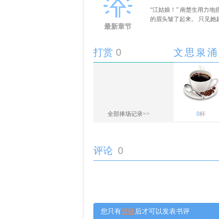
“江姑娘！” 南楚生用力
的眉头皱了起来。 只见她
最新章节
打赏
0
文思泉涌
全部捧场记录>>
0
杯
评论
0
您只有
登陆
后才可以发表书评