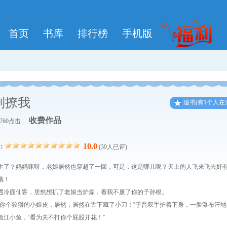
首页
书库
排行榜
手机版
别撩我
追
书
(有
1
个人在
收费作品
4760点击
|
10.0
：
(39人已评)
生了？妈妈咪呀，老娘居然也穿越了一回，可是，这是哪儿呢？天上的人飞来飞去好
哦！
遇冷面仙客，居然想抓了老娘当炉鼎，看我不废了你的子孙根。
好你个狡猾的小娘皮，居然，居然在舌下藏了小刀！”于晋双手护着下身，一脸瀑布汗地
着江小鱼，“看为夫不打你个屁股开花！”