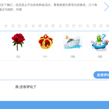
地捂住了胸口，但还是止不住的有鲜血流出。看着南楚生那苍白的脸色，江小鱼
越过马韶韵，对着
妙笔生花
纵横披靡
众望所归
名震四
0
朵
0
个
0
辆
0
艘
发表评
亲,没有评论了