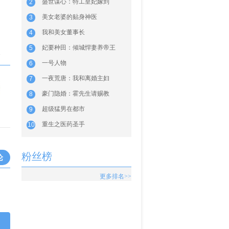
盛世谋心：特工皇妃嫁到
2
美女老婆的贴身神医
3
我和美女董事长
4
妃要种田：倾城悍妻养帝王
5
海
一号人物
6
一夜荒唐：我和离婚主妇
7
豪门隐婚：霍先生请赐教
8
超级猛男在都市
9
重生之医药圣手
10
粉丝榜
论
更多排名>>