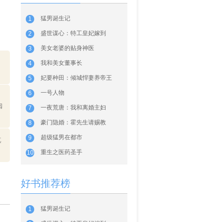
猛男诞生记
1
盛世谋心：特工皇妃嫁到
2
美女老婆的贴身神医
3
我和美女董事长
4
妃要种田：倾城悍妻养帝王
5
一号人物
6
、
阅
一夜荒唐：我和离婚主妇
7
豪门隐婚：霍先生请赐教
8
超级猛男在都市
9
真
重生之医药圣手
10
好书推荐榜
猛男诞生记
1