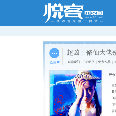
超凶：修仙大佬
婚恋豪门
|
23865字
|
免费作品
|
评分
重
趣
偶
“
看