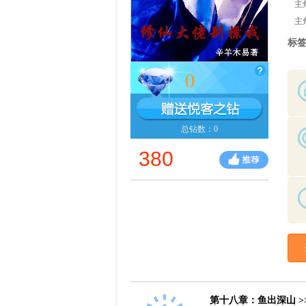
主
主
标
0
总钻数：0
380
第十八章：鱼出深山 >