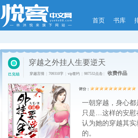
首页
书库
穿越之外挂人生要逆天
收费作品
穿越言情
|
709310字
|
vip签约
|
987532点击
|
评分：
一朝穿越，身心都
只是…这样的安慰
认为她的穿越其实
的。