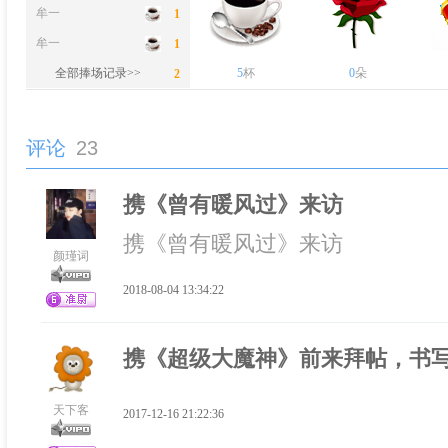
牟一
1
牟一
1
牟一
全部捧场记录>>
5
杯
0
朵
2
评论
23
携《曾有暖风过》来访
携《曾有暖风过》来访
颜瑾词
2018-08-04 13:34:22
携《超级大魔神》前来拜帖，书
天下客
2017-12-16 21:22:36