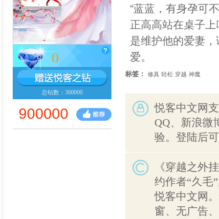
“蓝蓝，有身孕可不
正高高站在桌子上
是维护他的爱妻，
0
爱。
标签：
修真
轻松
穿越
神魔
总钻数：300000
悦客中文网支
900000
QQ、新浪微
验。登陆后可
《穿越之外挂
约作者“久毛
悦客中文网。
窗、无广告、