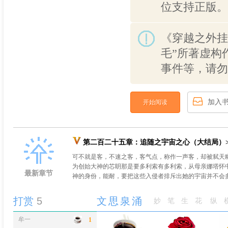
位支持正版。
《穿越之外挂
毛”所著虚构
事件等，请勿
加入
开始阅读
第二百二十五章：追随之宇宙之心（大结局）>
可不就是客，不速之客，客气点，称作一声客，却被弑天
为创始大神的芯眀那是要多利索有多利索，从母亲娜塔怀
最新章节
神的身份，能耐，要把这些入侵者排斥出她的宇宙并不会多
打赏
5
文思泉涌
妙笔生花
纵
牟一
1