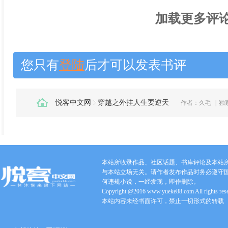
加载更多评论.
您只有
登陆
后才可以发表书评
悦客中文网
穿越之外挂人生要逆天
作者：
久毛
|
独
本站所收录作品、社区话题、书库评论及本站
与本站立场无关。请作者发布作品时务必遵守
何违规小说，一经发现，即作删除。
Copyright @2016 www.yueke88.com All rights res
本站内容未经书面许可，禁止一切形式的转载