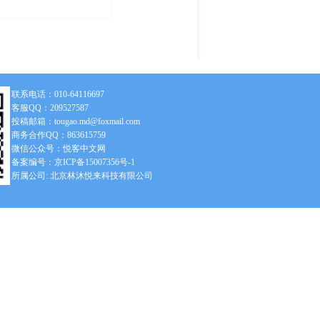
联系电话：010-64116697
客服QQ：209527587
投稿邮箱：tougao.md@foxmail.com
商务合作QQ：863615759
微信公众号：悦客中文网
备案编号：京ICP备15007356号-1
所属公司: 北京林沐悦来科技有限公司