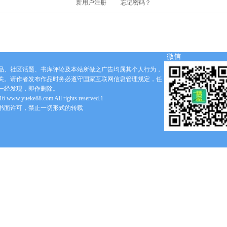
新用户注册
忘记密码？
微信
品、社区话题、书库评论及本站所做之广告均属其个人行为，
关。请作者发布作品时务必遵守国家互联网信息管理规定，任
一经发现，即作删除。
6 www.yueke88.com All rights reserved.1
书面许可，禁止一切形式的转载