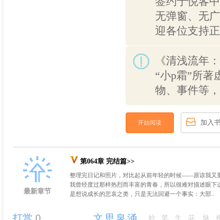
签约于悦客中
无弹窗、无广
迎各位支持正
《清浅流年：
“小p霜”所
物、事件等，
加入
开始阅读
第064章 完结篇>>
整理完日记和照片，对比起从前年轻的时候——原谅我又
我曾经度过那样热烈而丰富的青春，所以很难对描述眼下
最新章节
是想说成长的悲哀之类，只是无法回避一个事实：大部..
打赏
0
文思泉涌
妙笔生花
纵