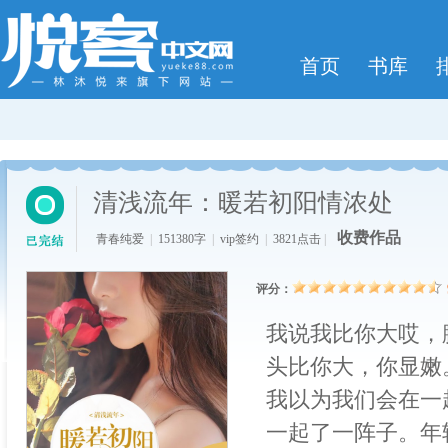
首页
书库
清浅流年：暖若初阳情浓处
收费作品
青春纯爱
|
151380字
|
vip签约
|
3821点击
|
评分：
我说我比你大哎，
头比你大，你显嫩
我以为我们会在一
一起了一阵子。年