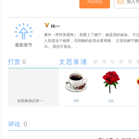
加入
开始阅读
16>>
番外（李怀羡视角）: 我爱上了婉宁，她是我的妹妹。 不
人知道这个秘密，否则她的处境会更艰难。 父皇给婉宁赐
最新章节
马。 我也不喜欢。 ..
打赏
0
文思泉涌
妙笔生花
纵
全部捧场记录>>
0
杯
0
朵
评论
0