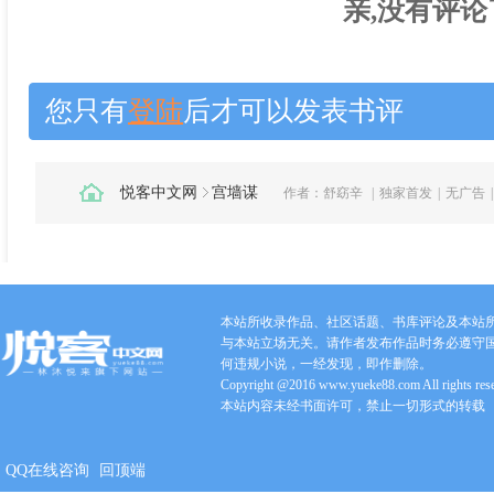
亲,没有评论
您只有
登陆
后才可以发表书评
悦客中文网
宫墙谋
作者：
舒窈辛
|
独家首发
|
无广告
|
本站所收录作品、社区话题、书库评论及本站
与本站立场无关。请作者发布作品时务必遵守
何违规小说，一经发现，即作删除。
Copyright @2016 www.yueke88.com All rights res
本站内容未经书面许可，禁止一切形式的转载
QQ在线咨询
回顶端