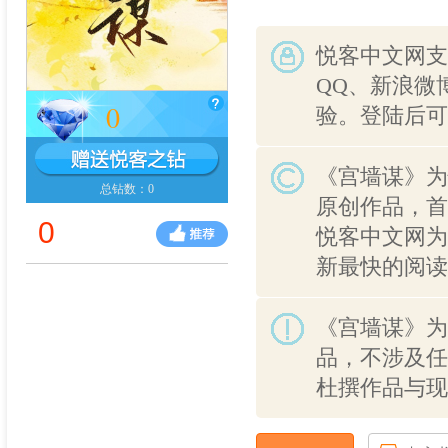
悦客中文网支
QQ、新浪微
0
验。登陆后可
《宫墙谋》为
总钻数：0
原创作品，首
0
悦客中文网为
新最快的阅读
《宫墙谋》为
品，不涉及任
杜撰作品与现