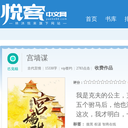
首页
书库
宫墙谋
收费作品
古代言情
|
15330字
|
vip签约
|
2783点击
|
评分：
我是克夫的公主，
五个驸马后，他也
这次，我才明白，
标签：
腹黑
权谋
智商在线