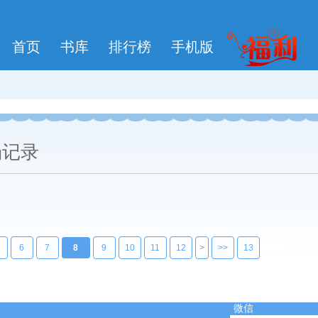
首页
书库
排行榜
手机版
场记录
6
7
8
9
10
11
12
>
>>
13
微信