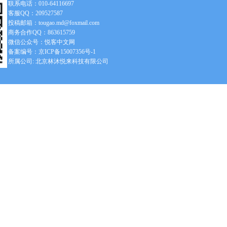
联系电话：010-64116697
客服QQ：209527587
投稿邮箱：tougao.md@foxmail.com
商务合作QQ：863615759
微信公众号：悦客中文网
备案编号：京ICP备15007356号-1
所属公司: 北京林沐悦来科技有限公司