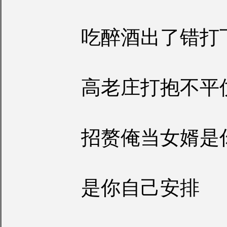
吃醉酒出了错打
高老庄打抱不平
招赘俺当女婿是
是你自己安排