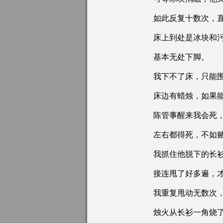
如此反复十数次，直
床上到处是冰块和污
基本无处下脚。
我下不了床，只能围
床边有蜡烛，如果能
陈管事醒来我会死，
左右都得死，不如赌
我抓住他脱下的长衫
接连甩了好多遍，才
我重复甩动无数次，
烛火从长衫一角烧了