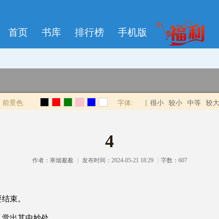
首页
书库
排行榜
手机版
前景色:
字体:
[
很小
较小
中等
较
4
作者：
寒烟邈邈
|
发布时间：2024-05-21 18:29
|
字数：607
结束。
觉出其中妙处。