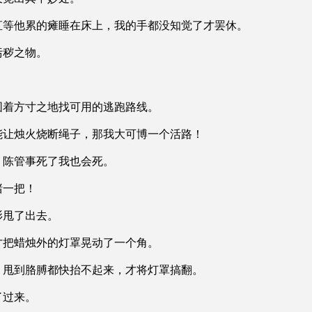
等他累的瘫睡在床上，我的手都没知觉了才罢休。
秽之物。
着方寸之地找可用的逃跑路线。
让烛火烧断绳子，那我大可博一个活路！
陈管事死了我也会死。
一把！
甩了出去。
把蜡烛外的灯罩晃动了一个角。
甩到胳膊都快抬不起来，才将灯罩搞翻。
过来。