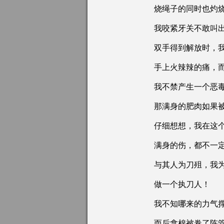
烧绳子的同时也灼烧
我咬紧牙关不敢叫出
双手得到解放时，我
手上火辣辣的痛，而
我不禁产生一个恶毒
那满身的肥肉如果被
仔细想想，我在这个
满身的伤，都不一定
与其人为刀殂，我为
做一个执刀人！
我不知哪来的力气撑
而后拿棉被卷了陈管