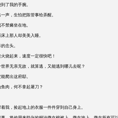
到了我的手腕。
一声，生怕把陈管事给弄醒。
不禁瘫坐在地。
床上那人却美美入睡。
的念头。
火烧起来，速度一定很快吧！
世界无亲无故，就算逃，又能逃到哪儿去呢？
能爬出这府邸。
鱼肉，何不拿起屠刀？
着我，捡起地上的衣服一件件穿到自己身上。
事，将他用来助兴的桐油撒在棉被上，撒在地上，撒在所有可