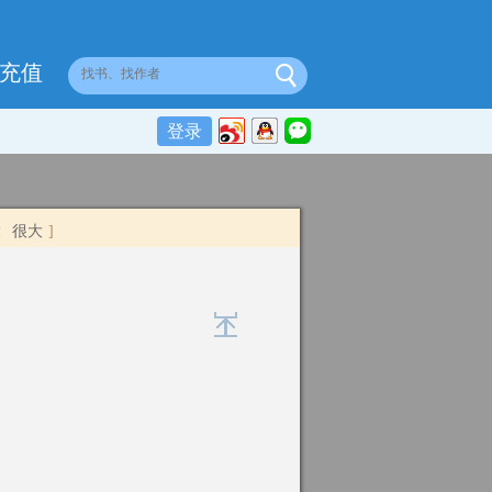
充值
登录
大
很大
]