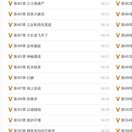
第481章 江小燕难产
04-13
第48
第483章 四美大麻花
04-13
第48
第485章 儿女私情先莫提
04-14
第48
第487章 大长老飞升了
04-14
第48
第489章 必有缘故
04-15
第49
第491章 神秘通道
04-15
第49
第493章 机关暗算
04-16
第49
第495章 幻媚
04-16
第496
第497章 锦上添花
04-16
第49
第499章 剥离术
04-18
第50
第501章 以德报怨
04-18
第50
第503章 真的不懂
04-19
第50
第505章 顺风车怕你不敢坐
04-19
第50