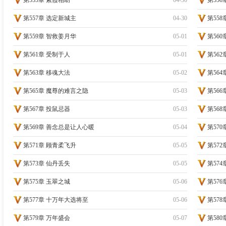
第555章 紫霞相助
04-30
第55
第557章 选定新城主
04-30
第55
第559章 智救姜月华
05-01
第56
第561章 受制于人
05-01
第56
第563章 移魂大法
05-02
第56
第565章 魔尊的难言之隐
05-03
第56
第567章 投鼠忌器
05-03
第56
第569章 善念总是让人心暖
05-04
第570
第571章 顾青柔飞升
05-05
第57
第573章 仙丹丢失
05-05
第57
第575章 玉翠之城
05-06
第57
第577章 十万年大选将至
05-06
第57
第579章 万年盛会
05-07
第58