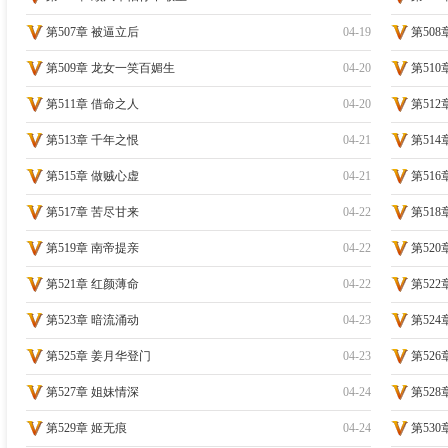
第507章 被逼立后
04-19
第50
第509章 龙女一笑百媚生
04-20
第51
第511章 借命之人
04-20
第51
第513章 千年之恨
04-21
第51
第515章 做贼心虚
04-21
第51
第517章 苦尽甘来
04-22
第51
第519章 南帝提亲
04-22
第52
第521章 红颜薄命
04-22
第52
第523章 暗流涌动
04-23
第52
第525章 姜月华登门
04-23
第52
第527章 姐妹情深
04-24
第52
第529章 姬无痕
04-24
第53