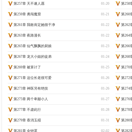
第257章 天不遂人愿
01-20
第25
第259章 勇闯魔窟
01-21
第26
第261章 我敢肯定她很干净
01-22
第26
第263章 夜路漫长
01-22
第26
第265章 仙气飘飘的厨娘
01-23
第26
第267章 龙大小姐的徒弟
01-24
第26
第269章 被算计了
01-25
第27
第271章 这位长老很可爱
01-26
第27
第273章 神医另有绝技
01-26
第274
第275章 两个卑鄙小人
01-27
第27
第277章 不虚此行
01-28
第27
第279章 香消玉殒
01-31
第28
第281章 金钟罩
02-02
第28