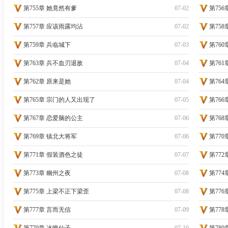
第755章 她竟然有爹
07-02
第75
第757章 应该雨露均沾
07-02
第75
第759章 兵临城下
07-03
第76
第763章 兵不血刃退敌
07-04
第76
第762章 原来是她
07-04
第76
第765章 宗门的人又出现了
07-05
第76
第767章 恋爱脑的公主
07-06
第76
第769章 镇北大将军
07-06
第77
第771章 假装酒色之徒
07-07
第77
第773章 幽州之夜
07-08
第77
第775章 上梁不正下梁歪
07-08
第77
第777章 言而无信
07-09
第77