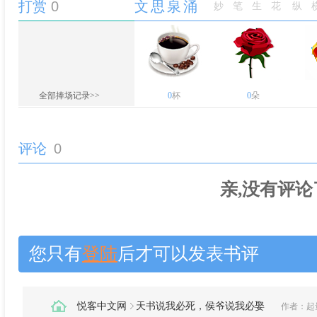
打赏
0
文思泉涌
妙笔生花
纵
全部捧场记录>>
0
杯
0
朵
评论
0
亲,没有评论
您只有
登陆
后才可以发表书评
悦客中文网
天书说我必死，侯爷说我必娶
作者：
起