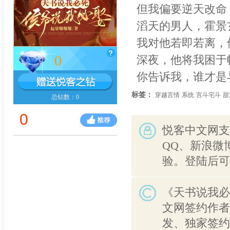
但我偏要逆天改命
滔天的男人，霍景
我对他若即若离，
0
深夜，他将我困于
你告诉我，谁才是与
标签：
穿越言情
系统
宫斗宅斗
甜
总钻数：0
0
悦客中文网支
QQ、新浪微
验。登陆后可
《天书说我必
文网签约作者
发、独家签约