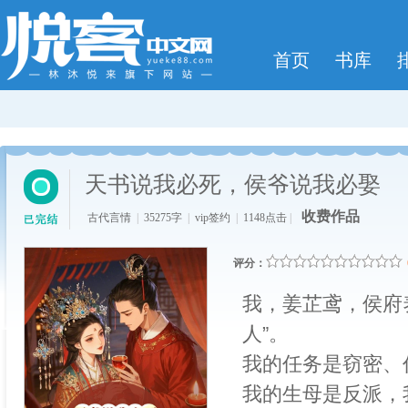
首页
书库
天书说我必死，侯爷说我必娶
收费作品
古代言情
|
35275字
|
vip签约
|
1148点击
|
评分：
我，姜芷鸢，侯府
人”。
我的任务是窃密、
我的生母是反派，