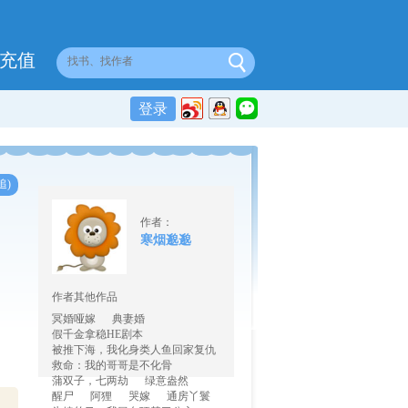
充值
登录
追)
作者：
寒烟邈邈
作者其他作品
冥婚哑嫁
典妻婚
假千金拿稳HE剧本
被推下海，我化身类人鱼回家复仇
救命：我的哥哥是不化骨
蒲双子，七两劫
绿意盎然
醒尸
阿狸
哭嫁
通房丫鬟