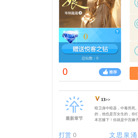
0
总钻数：0
0
13>>
暗卫身中暗器，中毒而死。
的，他也是宫女生的，你
最新章节
本宫膝下！你就是中宫嫡子
打赏
0
文思泉涌