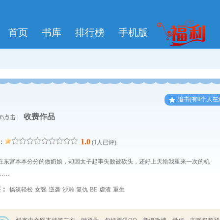
首页
书库
排行榜
手机版
追
书
(有
0
个人在
收费作品
95点击
|
1.0
：
(1人已评)
在东宫本本分分的做奶娘，却因太子起事失败被砍头，还好上天给我重来一次的机
……
签：
搞笑轻松
女强
逆袭
沙雕
复仇
BE
虐渣
重生