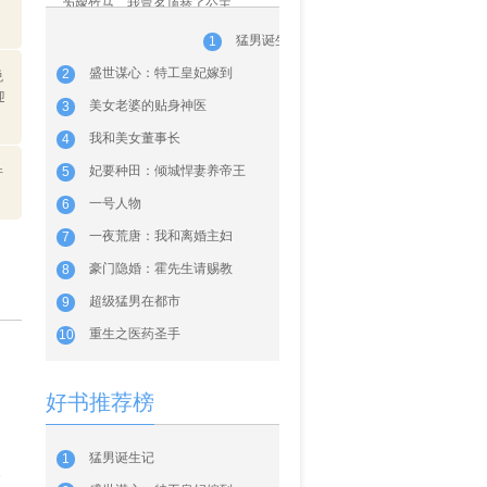
为嫁竹马，我冒名顶替了公主
芙蓉墨
月落西陵
猛男诞生记
1
同类作品推荐
盛世谋心：特工皇妃嫁到
2
悦
迎
美女老婆的贴身神医
3
我和美女董事长
4
妃要种田：倾城悍妻养帝王
件
5
一号人物
6
一夜荒唐：我和离婚主妇
7
豪门隐婚：霍先生请赐教
8
超级猛男在都市
9
重生之医药圣手
10
好书推荐榜
猛男诞生记
1
海