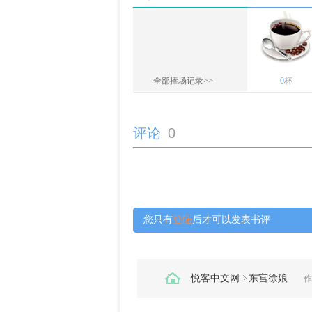
全部捧场记录>>
0
杯
评论
0
您只有
登陆
后才可以发表书评
悦客中文网
东宫徐娘
作