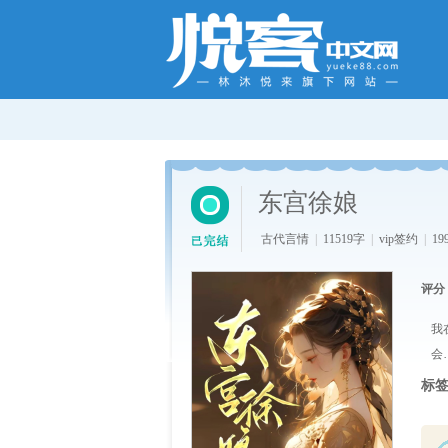
东宫徐娘
古代言情
|
11519字
|
vip签约
|
19
评分
我
会
标