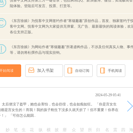
悦客中文网支持第三方一键登录，包括腾讯QQ、新浪微博、微信，实现极简登
陆体验。登陆后可发言、投票、打赏等。
《东宫徐娘》为悦客中文网签约作者“寒烟邈邈”原创作品，首发、独家签约于
客中文网。悦客中文网为大家提供无弹窗、无广告、最新最快的阅读体验，欢
各位支持正版。
《东宫徐娘》为网站作者“寒烟邈邈”所著虚构作品，不涉及任何真实人物、事
等，请勿将杜撰作品与现实挂钩。
加入书架
开始阅读
自动订阅
手机阅读
2024-05-29 05:41
 太后便没了盔甲，她也会害怕，也会彷徨，也会如痴如狂。 「你是宫女生
们都是宫女生的！而我！我的孩子刚生下没多久就夭折了！但不重要！你养在
！」 「可你怎么能因..
妙笔生花
纵横披靡
众望所归
名震四