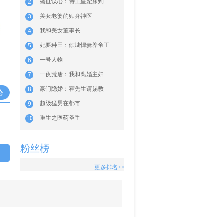
盛世谋心：特工皇妃嫁到
2
美女老婆的贴身神医
3
我和美女董事长
4
妃要种田：倾城悍妻养帝王
5
一号人物
6
一夜荒唐：我和离婚主妇
7
豪门隐婚：霍先生请赐教
8
论
超级猛男在都市
9
重生之医药圣手
10
粉丝榜
更多排名>>