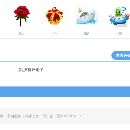
0
朵
0
个
0
辆
0
艘
发表评
亲,没有评论了
者：
寒烟邈邈
|
独家首发
|
无广告
|
最新VIP章节：
13