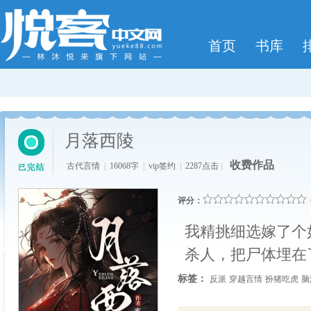
首页
书库
月落西陵
收费作品
古代言情
|
16068字
|
vip签约
|
2287点击
|
评分：
我精挑细选嫁了个
杀人，把尸体埋在
标签：
反派
穿越言情
扮猪吃虎
脑