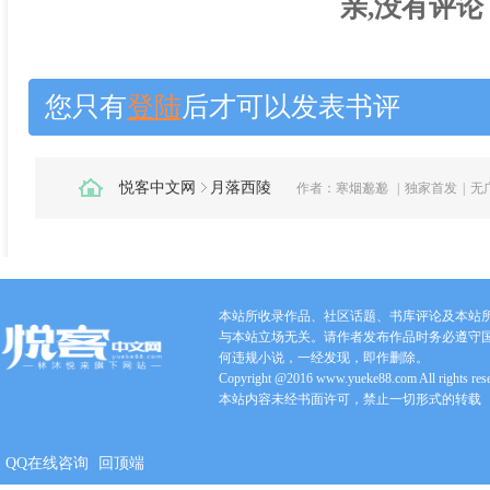
亲,没有评论
您只有
登陆
后才可以发表书评
悦客中文网
月落西陵
作者：
寒烟邈邈
|
独家首发
|
无
本站所收录作品、社区话题、书库评论及本站
与本站立场无关。请作者发布作品时务必遵守
何违规小说，一经发现，即作删除。
Copyright @2016 www.yueke88.com All rights res
本站内容未经书面许可，禁止一切形式的转载
QQ在线咨询
回顶端