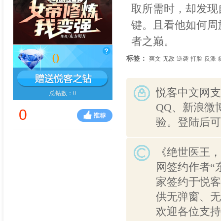
取所需时，却发现
键。且看他如何周
者之巅。
0
标签：
爽文
无敌
逆袭
打脸
反派
悦客中文网支
总钻数：0
QQ、新浪微
0
验。登陆后可
《绝世医王，
网签约作者“
家签约于悦客
供无弹窗、无
欢迎各位支持