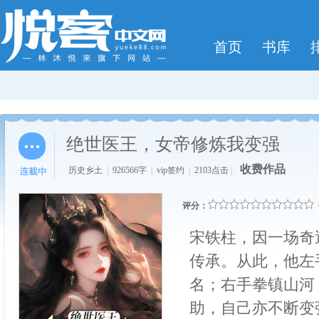
首页
书库
绝世医王，女帝修炼我变强
收费作品
历史乡土
|
926566字
|
vip签约
|
2103点击
|
评分：
宋铁柱，因一场奇
传承。从此，他左
名；右手拳镇山河
助，自己亦不断变