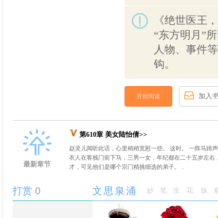
《绝世医王，
“东方明月”
人物、事件等
钩。
加入
开始阅读
第610章 美女陆怡倩>>
赵灵儿闻听此话，心里稍稍宽慰一些。 这时。 一阵马蹄
衣人在客栈门前下马，三男一女，年纪都在二十五岁左右
最新章节
才，可见他们是哪个宗门精挑细选的弟子。 ..
打赏
0
文思泉涌
妙笔生花
纵