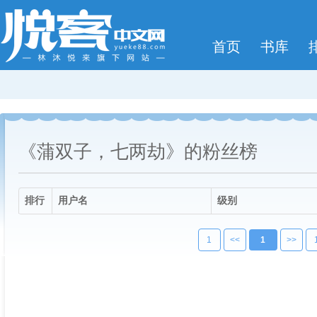
首页
书库
《蒲双子，七两劫》的粉丝榜
排行
用户名
级别
1
<<
1
>>