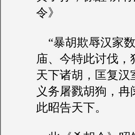
令》
“暴胡欺辱汉家数
庙、今特此讨伐，
天下诸胡，匡复汉
义务屠戮胡狗，冉
此昭告天下。