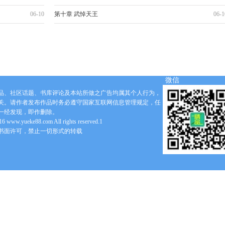
06-10
第十章 武悼天王
06-1
微信
品、社区话题、书库评论及本站所做之广告均属其个人行为，
关。请作者发布作品时务必遵守国家互联网信息管理规定，任
一经发现，即作删除。
6 www.yueke88.com All rights reserved.1
书面许可，禁止一切形式的转载