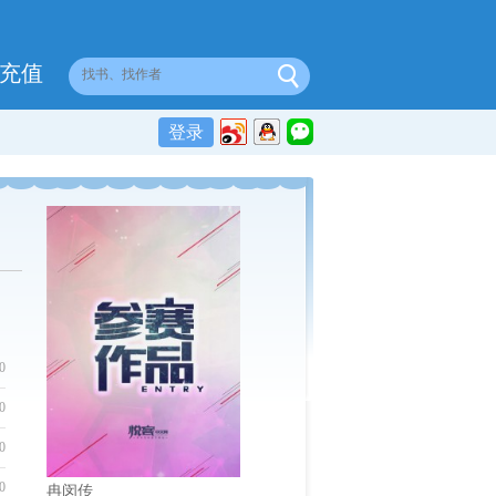
充值
登录
0
0
0
0
冉闵传