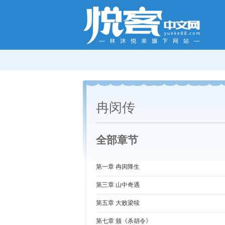
冉闵传
全部章节
第一章 冉闵降生
第三章 山中奇遇
第五章 大败梁犊
第七章 颁《杀胡令》