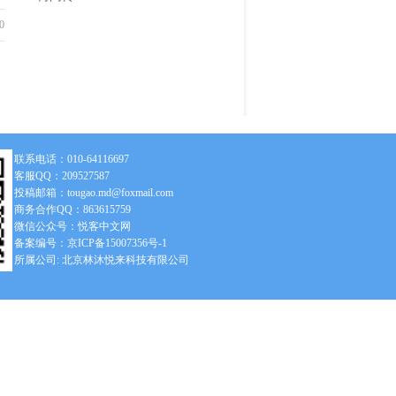
0
联系电话：010-64116697
客服QQ：209527587
投稿邮箱：tougao.md@foxmail.com
商务合作QQ：863615759
微信公众号：悦客中文网
备案编号：京ICP备15007356号-1
所属公司: 北京林沐悦来科技有限公司