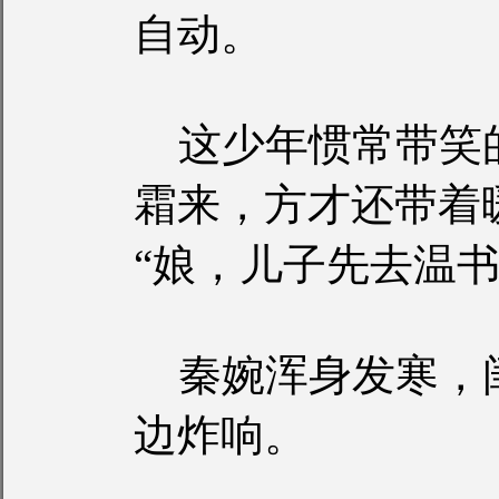
自动。
这少年惯常带笑
霜来，方才还带着
“娘，儿子先去温书
秦婉浑身发寒，
边炸响。