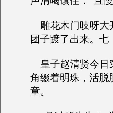
声清喝镇住：“且慢
雕花木门吱呀大
团子踱了出来。七
皇子赵清贤今日
角缀着明珠，活脱
童。