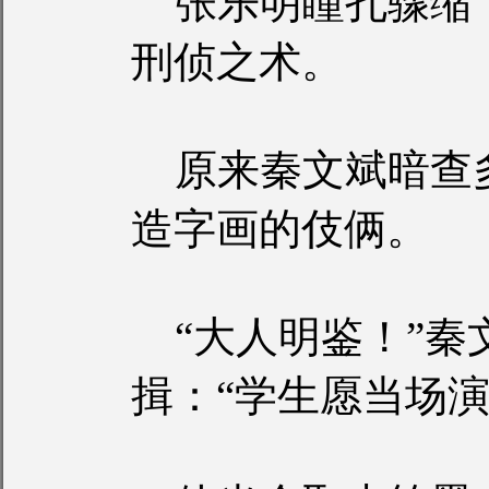
张乐明瞳孔骤缩
刑侦之术。
原来秦文斌暗查
造字画的伎俩。
“大人明鉴！”秦
揖：“学生愿当场演