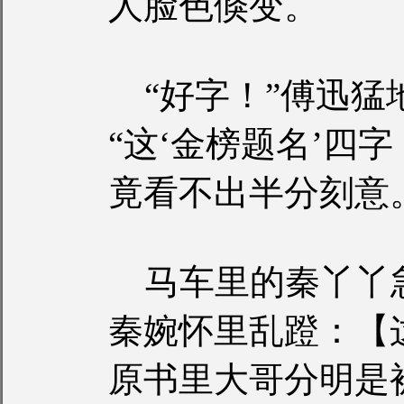
人脸色倏变。
“好字！”傅迅猛
“这‘金榜题名’四
竟看不出半分刻意
马车里的秦丫丫
秦婉怀里乱蹬：【
原书里大哥分明是