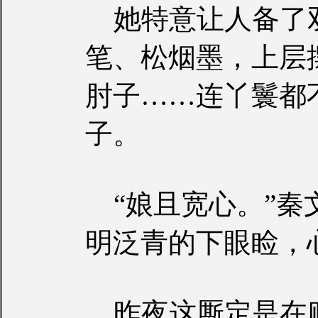
她特意让人备了
笔、松烟墨，上层
肘子……连丫鬟都
子。
“娘且宽心。”秦
明泛青的下眼睑，
昨夜这厮定是在