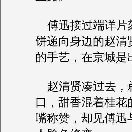
傅迅接过端详片
饼递向身边的赵清
的手艺，在京城是
赵清贤凑过去，
口，甜香混着桂花
嘴称赞，却见傅迅