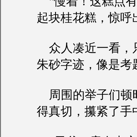
“慢着！这糕点有
起块桂花糕，惊呼
众人凑近一看，
朱砂字迹，像是考
周围的举子们顿
得真切，攥紧了手