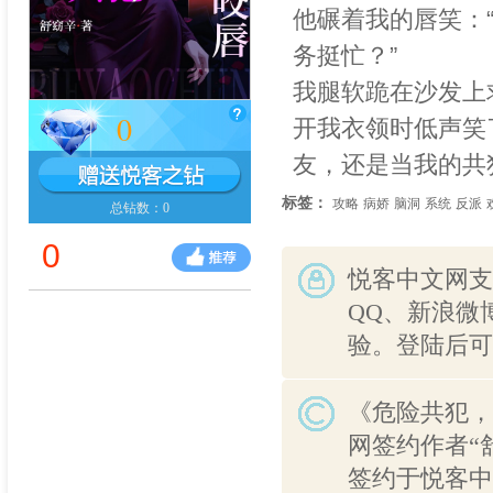
他碾着我的唇笑：
务挺忙？”
我腿软跪在沙发上
0
开我衣领时低声笑
友，还是当我的共
标签：
攻略
病娇
脑洞
系统
反派
总钻数：0
0
悦客中文网支
QQ、新浪微
验。登陆后可
《危险共犯，
网签约作者“
签约于悦客中