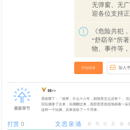
无弹窗、无广
迎各位支持正
《危险共犯，
“舒窈辛”所
物、事件等，
加入
开始阅读
10>>
系统懵了：「啥呀，什么十八年，剧情里怎么没有？」 沈
旧玩偶拿了出来，玩偶翻过来，底部歪歪扭扭地画着一朵茉
最新章节
这样一个玩偶，后来送给了一个浑身..
打赏
0
文思泉涌
妙笔生花
纵