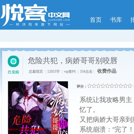
首页
书库
危险共犯，病娇哥哥别咬唇
收费作品
总裁现言
|
12053字
|
vip签约
|
334点击
|
评分：
系统让我攻略男主
忆了。
又把病娇大哥亲到
系统崩溃：“完了！