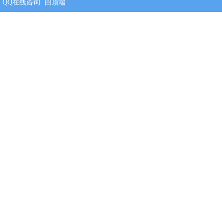
QQ在线咨询
回顶端