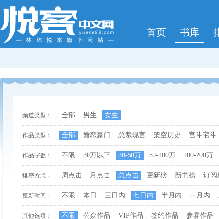
首页
书库
全部
男生
女生
频道类型：
全部
婚恋豪门
总裁现言
架空历史
宫斗宅斗
作品类型：
不限
30万以下
30-50万
50-100万
100-200万
作品字数：
周点击
月点击
总点击
更新榜
新书榜
订阅
排序方式：
不限
本日
三日内
七日内
半月内
一月内
更新时间：
不限
公众作品
VIP作品
签约作品
参赛作品
其他选项：