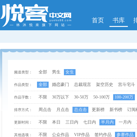
首页
书库
全部
男生
女生
频道类型：
全部
婚恋豪门
总裁现言
架空历史
宫斗宅斗
作品类型：
不限
30万以下
30-50万
50-100万
100-200万
作品字数：
周点击
月点击
总点击
更新榜
新书榜
订阅
排序方式：
不限
本日
三日内
七日内
半月内
一月内
更新时间：
不限
公众作品
VIP作品
签约作品
参赛作品
其他选项：