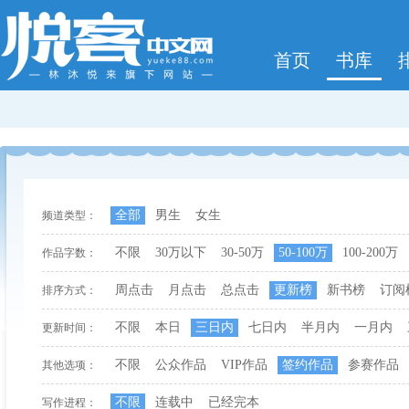
首页
书库
全部
男生
女生
频道类型：
不限
30万以下
30-50万
50-100万
100-200万
作品字数：
周点击
月点击
总点击
更新榜
新书榜
订阅
排序方式：
不限
本日
三日内
七日内
半月内
一月内
更新时间：
不限
公众作品
VIP作品
签约作品
参赛作品
其他选项：
不限
连载中
已经完本
写作进程：