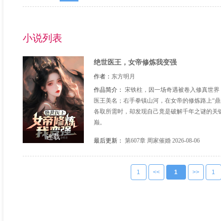
小说列表
绝世医王，女帝修炼我变强
作者：
东方明月
作品简介：
宋铁柱，因一场奇遇被卷入修真世界
医王美名；右手拳镇山河，在女帝的修炼路上“鼎
各取所需时，却发现自己竟是破解千年之谜的关
巅。
连载
最后更新：
第607章 周家催婚
2026-08-06
1
<<
1
>>
1