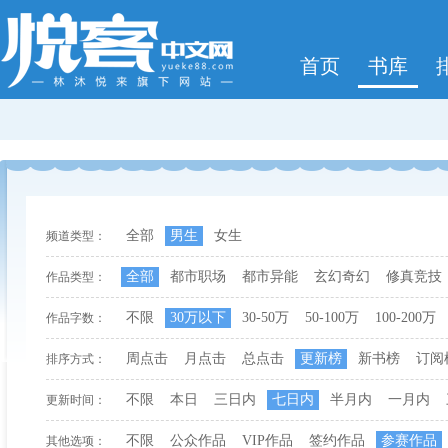
首页
书库
全部
男生
女生
频道类型：
全部
都市职场
都市异能
玄幻奇幻
修真竞技
作品类型：
不限
30万以下
30-50万
50-100万
100-200万
作品字数：
周点击
月点击
总点击
更新榜
新书榜
订阅
排序方式：
不限
本日
三日内
七日内
半月内
一月内
更新时间：
不限
公众作品
VIP作品
签约作品
参赛作品
其他选项：