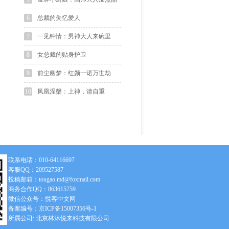
6
总裁的失忆爱人
7
一见钟情：男神大人来碗里
8
女总裁的贴身护卫
9
前尘幽梦：红颜一诺万世劫
10
凤凰涅槃：上神，请自重
联系电话：010-64116697
客服QQ：209527587
投稿邮箱：tougao.md@foxmail.com
商务合作QQ：863615759
微信公众号：悦客中文网
备案编号：京ICP备15007356号-1
所属公司: 北京林沐悦来科技有限公司