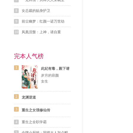
7
一见钟情：男神大人来碗里
8
女总裁的贴身护卫
9
前尘幽梦：红颜一诺万世劫
10
凤凰涅槃：上神，请自重
完本人气榜
1
此妃有毒，殿下请
慎重
岁月的容颜
女生
2
龙渊逆道
3
重生之女强修仙传
4
重生之全职学霸
5
金牌小厨娘：国师大人加点醋