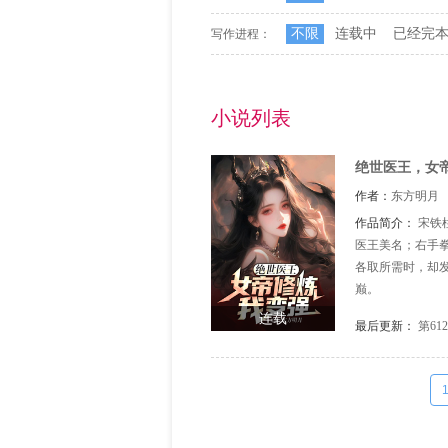
不限
连载中
已经完
写作进程：
小说列表
绝世医王，女
作者：
东方明月
作品简介：
宋铁
医王美名；右手
各取所需时，却
巅。
连载
最后更新：
第61