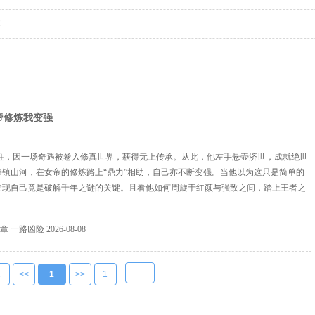
本
帝修炼我变强
柱，因一场奇遇被卷入修真世界，获得无上传承。从此，他左手悬壶济世，成就绝世
拳镇山河，在女帝的修炼路上“鼎力”相助，自己亦不断变强。当他以为这只是简单的
发现自己竟是破解千年之谜的关键。且看他如何周旋于红颜与强敌之间，踏上王者之
2章 一路凶险
2026-08-08
1
<<
1
>>
1