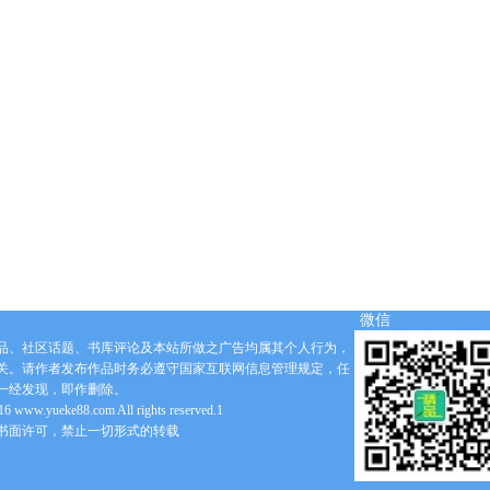
微信
品、社区话题、书库评论及本站所做之广告均属其个人行为，
关。请作者发布作品时务必遵守国家互联网信息管理规定，任
一经发现，即作删除。
6 www.yueke88.com All rights reserved.1
书面许可，禁止一切形式的转载