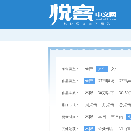
全部
男生
女生
频道类型：
全部
都市职场
都市
作品类型：
不限
30万以下
30-50
作品字数：
周点击
月点击
总点
排序方式：
不限
本日
三日内
更新时间：
不限
公众作品
VIP作
其他选项：