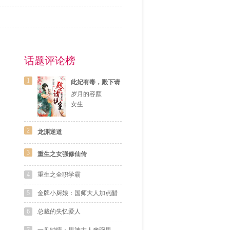
话题评论榜
1
此妃有毒，殿下请
慎重
岁月的容颜
女生
2
龙渊逆道
3
重生之女强修仙传
4
重生之全职学霸
5
金牌小厨娘：国师大人加点醋
6
总裁的失忆爱人