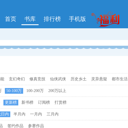
首页
书库
排行榜
手机版
异能
玄幻奇幻
修真竞技
仙侠武侠
历史乡土
灵异悬疑
都市生活
万
50-100万
100-200万
200万以上
击
更新榜
新书榜
订阅榜
打赏榜
七日内
半月内
一月内
三月内
品
签约作品
参赛作品