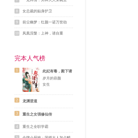
7
一见钟情：男神大人来碗里
8
女总裁的贴身护卫
9
前尘幽梦：红颜一诺万世劫
10
凤凰涅槃：上神，请自重
完本人气榜
1
此妃有毒，殿下请
慎重
岁月的容颜
女生
2
龙渊逆道
3
重生之女强修仙传
4
重生之全职学霸
5
金牌小厨娘：国师大人加点醋