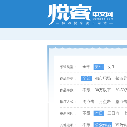
全部
男生
女生
频道类型：
全部
都市职场
都市
作品类型：
不限
30万以下
30-50
作品字数：
周点击
月点击
总点
排序方式：
不限
本日
三日内
更新时间：
不限
公众作品
VIP作
其他选项：