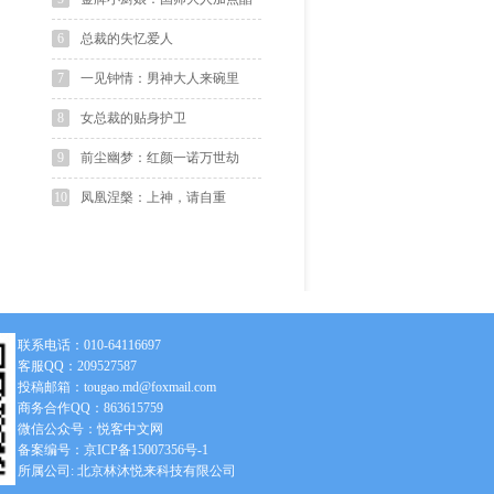
6
总裁的失忆爱人
7
一见钟情：男神大人来碗里
8
女总裁的贴身护卫
9
前尘幽梦：红颜一诺万世劫
10
凤凰涅槃：上神，请自重
联系电话：010-64116697
客服QQ：209527587
投稿邮箱：tougao.md@foxmail.com
商务合作QQ：863615759
微信公众号：悦客中文网
备案编号：京ICP备15007356号-1
所属公司: 北京林沐悦来科技有限公司