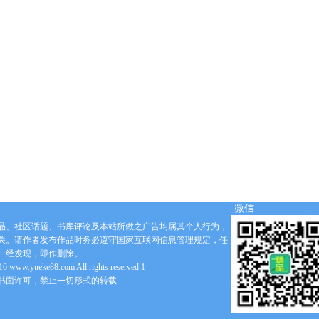
微信
品、社区话题、书库评论及本站所做之广告均属其个人行为，
关。请作者发布作品时务必遵守国家互联网信息管理规定，任
一经发现，即作删除。
6 www.yueke88.com All rights reserved.1
书面许可，禁止一切形式的转载