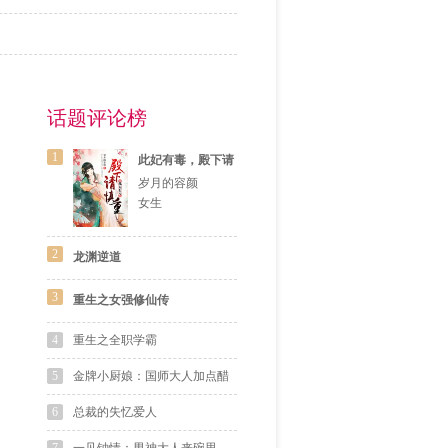
话题评论榜
1
此妃有毒，殿下请
慎重
岁月的容颜
女生
2
龙渊逆道
3
重生之女强修仙传
4
重生之全职学霸
5
金牌小厨娘：国师大人加点醋
6
总裁的失忆爱人