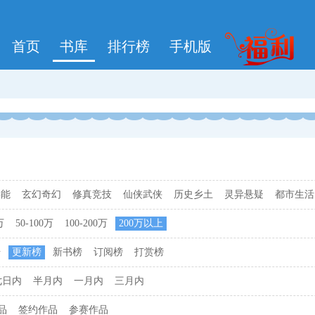
首页
书库
排行榜
手机版
异能
玄幻奇幻
修真竞技
仙侠武侠
历史乡土
灵异悬疑
都市生活
万
50-100万
100-200万
200万以上
击
更新榜
新书榜
订阅榜
打赏榜
七日内
半月内
一月内
三月内
品
签约作品
参赛作品