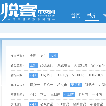
首页
书库
全部
男生
女生
频道类型：
全部
婚恋豪门
总裁现言
架空历史
宫斗宅斗
作品类型：
不限
30万以下
30-50万
50-100万
100-200万
作品字数：
周点击
月点击
总点击
更新榜
新书榜
订阅
排序方式：
不限
本日
三日内
七日内
半月内
一月内
更新时间：
不限
公众作品
VIP作品
签约作品
参赛作品
其他选项：