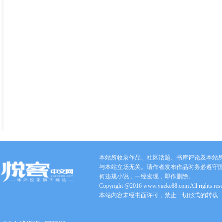
本站所收录作品、社区话题、书库评论及本站
与本站立场无关。请作者发布作品时务必遵守
何违规小说，一经发现，即作删除。
Copyright @2016 www.yueke88.com All rights res
本站内容未经书面许可，禁止一切形式的转载