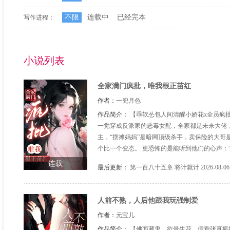
不限
连载中
已经完本
写作进程：
小说列表
全家满门疯批，唯我根正苗红
作者：
一兜月色
作品简介：
【乖软怂包人间清醒小娇花x全员疯
一觉穿成反派家的恶毒女配，全家都是未来大佬，
主，“摆摊妈妈”是暗网顶级杀手，卖保险的大哥
个比一个变态。 更恐怖的是能听到他们的心声：
瑟发抖：我命由我不由天……个屁啊！ 救命！说
连载
最后更新：
第一百八十五章 将计就计
2026-08-06
她以为抱上了男主大腿，结果却是全书最变态的反派
人前不熟，人后他跟我玩强制爱
作者：
元宝儿
作品简介：
【佛面藏鬼，欲骨生花。假乖张真疯批