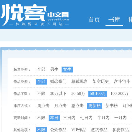
首页
书库
全部
男生
女生
频道类型：
全部
婚恋豪门
总裁现言
架空历史
宫斗宅斗
作品类型：
不限
30万以下
30-50万
50-100万
100-200万
作品字数：
周点击
月点击
总点击
更新榜
新书榜
订阅
排序方式：
不限
本日
三日内
七日内
半月内
一月内
更新时间：
不限
公众作品
VIP作品
签约作品
参赛作品
其他选项：