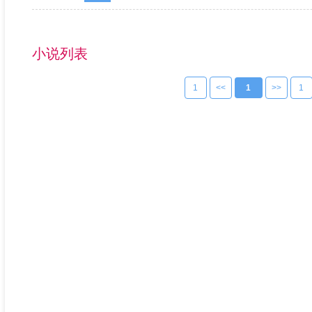
小说列表
1
<<
1
>>
1