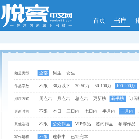
首页
书库
全部
男生
女生
频道类型：
不限
30万以下
30-50万
50-100万
100-200万
作品字数：
周点击
月点击
总点击
更新榜
新书榜
订阅
排序方式：
不限
本日
三日内
七日内
半月内
一月内
更新时间：
不限
公众作品
VIP作品
签约作品
参赛作品
其他选项：
不限
连载中
已经完本
写作进程：